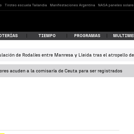
o
Tiroteo escuela Tailandia
Manifestaciones Argentina
NASA paneles solare
OTERÍAS
TIEMPO
PROGRAMAS
MULTIME
ulación de Rodalíes entre Manresa y Lleida tras el atropello d
 estás buscando?
res acuden a la comisaría de Ceuta para ser registrados
ar