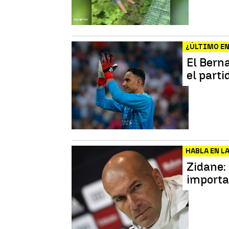
¿ÚLTIMO E
El Bern
el parti
HABLA EN L
Zidane:
importa