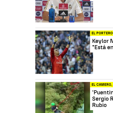
EL PORTERO
Keylor N
"Está en
EL CAMERO,
'Puentin
Sergio 
Rubio