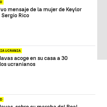
CO
ivo mensaje de la mujer de Keylor
 Sergio Rico
SIA UCRANIA
Navas acoge en su casa a 30
dos ucranianos
ID
Navas, sobre su marcha del Real