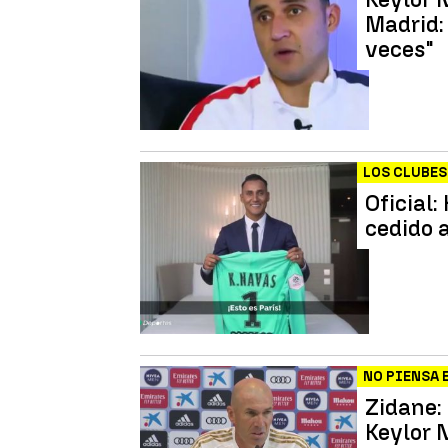
Madrid:
veces"
LOS CLUBES
Oficial:
cedido 
NO PIENSA 
Zidane:
Keylor 