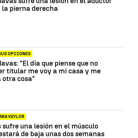
Navas sufre una lesión en el aductor
e la pierna derecha
SUS OPCIONES
avas: "El día que piense que no
er titular me voy a mi casa y me
 otra cosa"
PARA KEYLOR
 sufre una lesión en el músculo
y estará de baja unas dos semanas