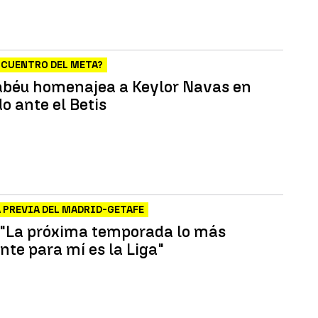
NCUENTRO DEL META?
abéu homenajea a Keylor Navas en
do ante el Betis
A PREVIA DEL MADRID-GETAFE
 "La próxima temporada lo más
nte para mí es la Liga"