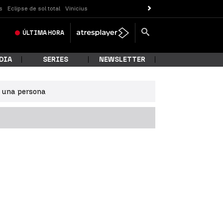
s
Eclipse de sol total
Vinicius
ÚLTIMA
HORA
DIA
SERIES
NEWSLETTER
e una persona