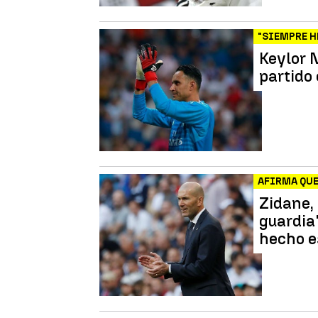
"SIEMPRE H
Keylor N
partido
AFIRMA QUE
Zidane, 
guardia'
hecho e