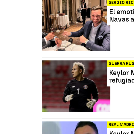
SERGIO RI
El emot
Navas a
GUERRA RU
Keylor 
refugia
REAL MADR
Keylor 