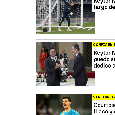
Keylor 
largo d
CONFÍA EN 
Keylor N
puedo s
dedico a
VÍA LIBRE 
Courtois
ilíaco 