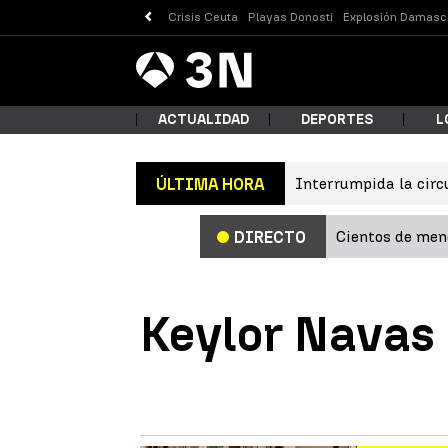
Crisis Ceuta
Playas Donosti
Explosión Damasc
Antena
Noticias
3
ACTUALIDAD
DEPORTES
L
Interrumpida la circ
ÚLTIMA HORA
¿Qué
Cientos de meno
DIRECTO
Keylor Navas
Busc