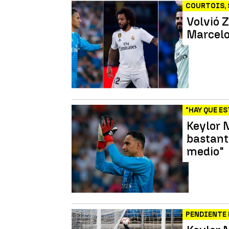
COURTOIS,
Volvió Z
Marcelo
"HAY QUE E
Keylor 
bastante
medio"
PENDIENTE 