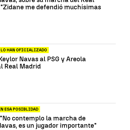
 "Zidane me defendió muchísimas
 LO HAN OFICIALIZADO
 Keylor Navas al PSG y Areola
al Real Madrid
EN ESA POSIBLIDAD
 "No contemplo la marcha de
Navas, es un jugador importante"