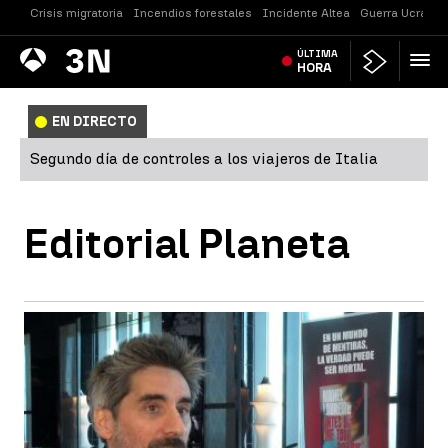
Crisis migratoria
Incendios forestales
Incidente Altea
Guerra Ucrania
Antena
ÚLTIMA
Noticias
3
HORA
EN DIRECTO
Segundo día de controles a los viajeros de Italia
Editorial Planeta