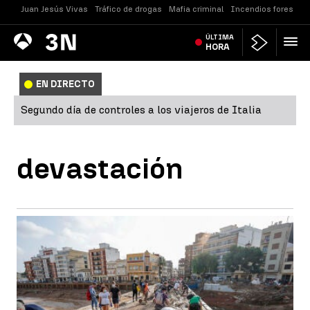
Juan Jesús Vivas
Tráfico de drogas
Mafia criminal
Incendios forestale
Antena
ÚLTIMA
Noticias
3
HORA
EN DIRECTO
Segundo día de controles a los viajeros de Italia
devastación