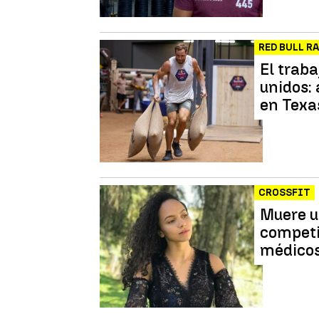
RED BULL R
El traba
unidos: 
en Texa
CROSSFIT
Muere u
competi
médico