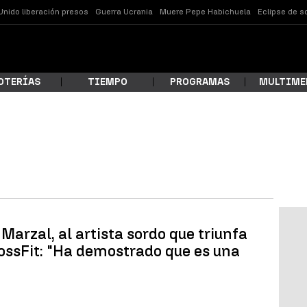
Unido liberación presos
Guerra Ucrania
Muere Pepe Habichuela
Eclipse de s
OTERÍAS
TIEMPO
PROGRAMAS
MULTIME
 estás buscando?
Marzal, al artista sordo que triunfa
rossFit: "Ha demostrado que es una
ar