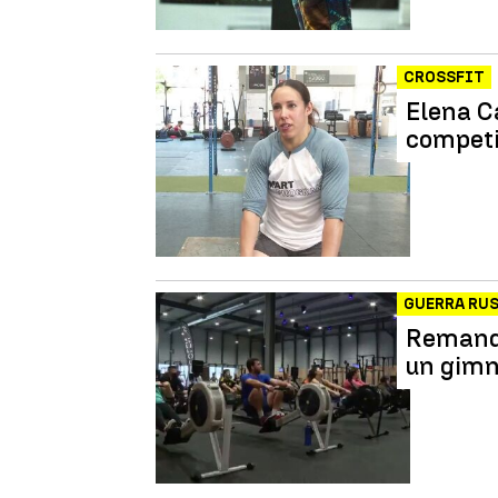
CROSSFIT
Elena C
competi
GUERRA RU
Remando
un gimn