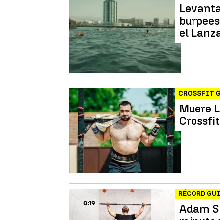
Levanta
burpees:
el Lanz
CROSSFIT 
Muere L
Crossfi
RÉCORD GU
Adam Sa