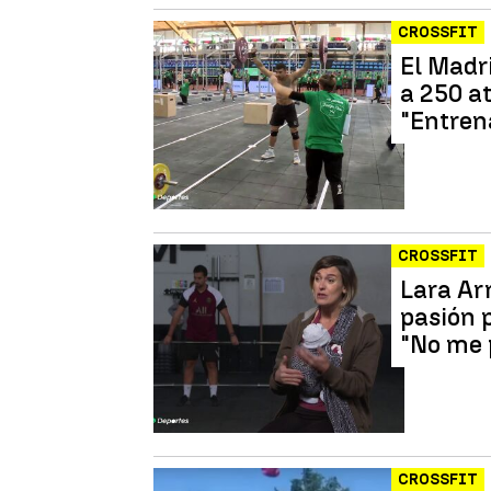
CROSSFIT
El Madr
a 250 at
"Entrena
CROSSFIT
Lara Arr
pasión p
"No me 
CROSSFIT