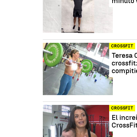
minuto 
CROSSFIT
Teresa 
crossfi
compiti
CROSSFIT
El incr
CrossFit