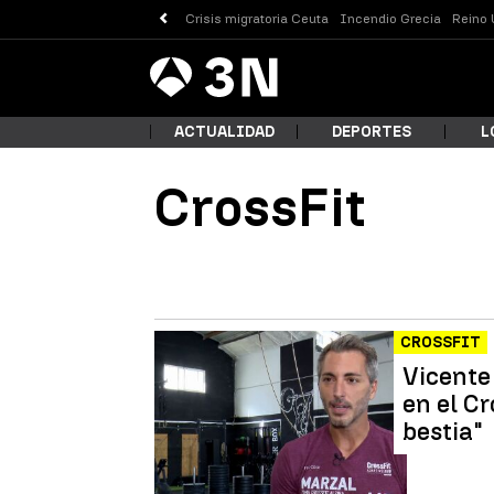
Crisis migratoria Ceuta
Incendio Grecia
Reino 
Antena
Noticias
3
ACTUALIDAD
DEPORTES
L
CrossFit
¿Qué
CROSSFIT
Vicente 
en el C
bestia"
Busc