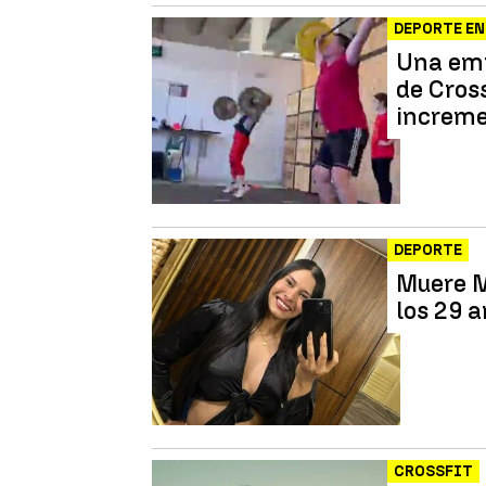
DEPORTE EN
Una emp
de Cros
increme
DEPORTE
Muere M
los 29 
CROSSFIT