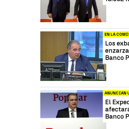
EN LA COMI
Los exb
enzarza
Banco P
ANUNCIAN U
El Expe
afectar
Banco P