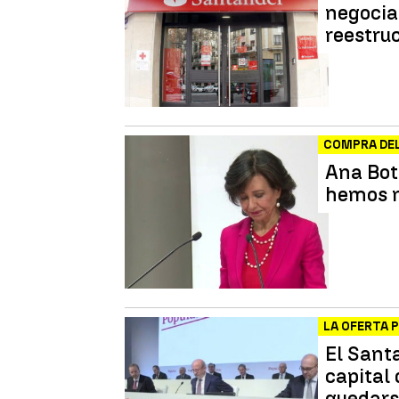
negociar
reestruc
COMPRA DE
Ana Bot
hemos r
LA OFERTA 
El Sant
capital
quedars