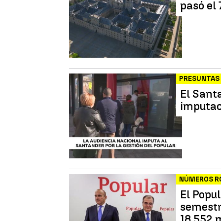
pasó el 
PRESUNTAS 
El Santa
imputac
NÚMEROS R
El Popul
semestr
18.552 