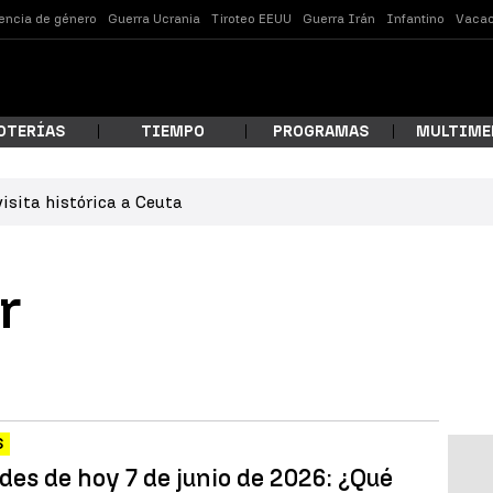
lencia de género
Guerra Ucrania
Tiroteo EEUU
Guerra Irán
Infantino
Vacac
OTERÍAS
TIEMPO
PROGRAMAS
MULTIME
isita histórica a Ceuta
 estás buscando?
r
S
ar
des de hoy 7 de junio de 2026: ¿Qué