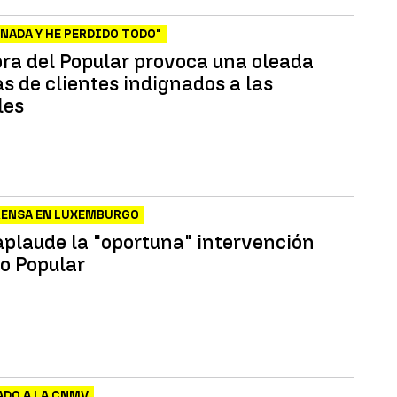
 NADA Y HE PERDIDO TODO"
bra del Popular provoca una oleada
as de clientes indignados a las
les
RENSA EN LUXEMBURGO
aplaude la "oportuna" intervención
o Popular
DO A LA CNMV