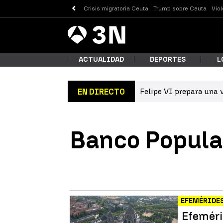
Crisis migratoria Ceuta
Trump sobre Ceuta
Vio
Antena
Noticias
3
ACTUALIDAD
DEPORTES
L
Felipe VI prepara una v
EN DIRECTO
¿Qué
Banco Popula
EFEMÉRIDE
Busc
Efeméri