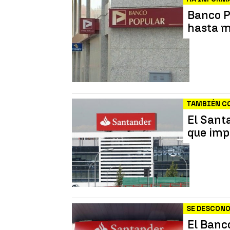
Banco P
hasta m
TAMBIÉN C
El Sant
que imp
SE DESCONO
El Banc