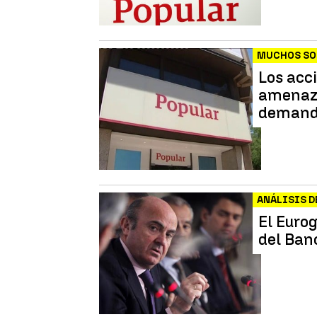
MUCHOS SO
Los acc
amenaz
demand
ANÁLISIS D
El Euro
del Ban