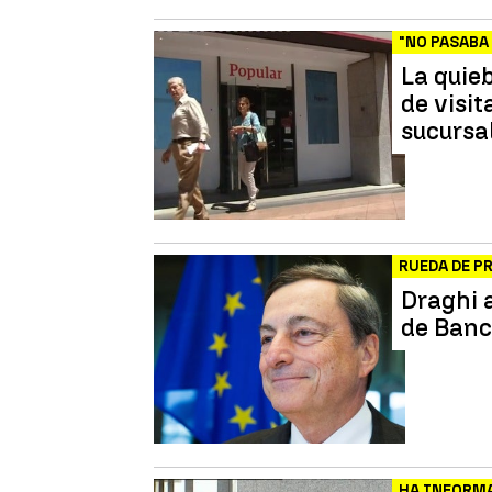
"NO PASABA
La quie
de visit
sucursa
RUEDA DE P
Draghi 
de Banc
HA INFORMA