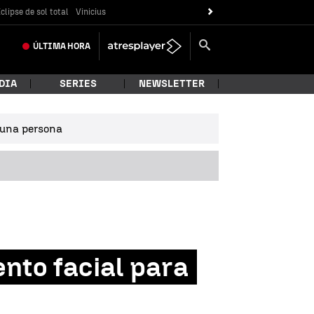
clipse de sol total
Vinicius
ÚLTIMA
HORA
DIA
SERIES
NEWSLETTER
e una persona
nto facial para