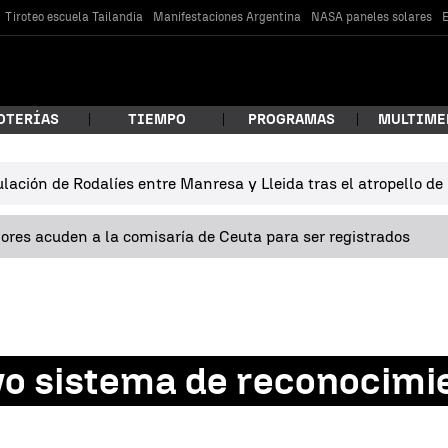
Tiroteo escuela Tailandia
Manifestaciones Argentina
NASA paneles solares
E
OTERÍAS
TIEMPO
PROGRAMAS
MULTIME
lación de Rodalíes entre Manresa y Lleida tras el atropello d
 estás buscando?
res acuden a la comisaría de Ceuta para ser registrados
o sistema de reconocimie
car