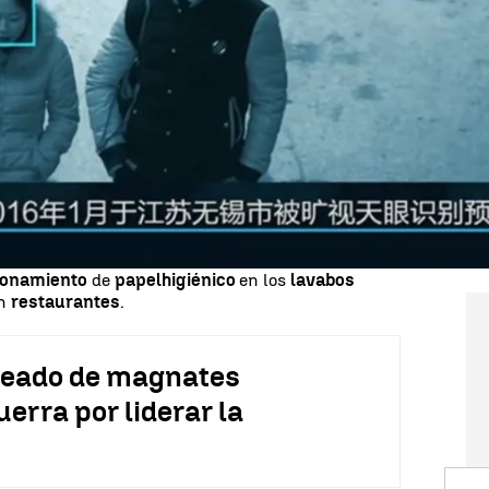
e
reconocimiento facial
aprovecha las
cámaras
de
es
para
identificar
en cuestión de segundos a
erzas
de seguridad
con una margen de error
 se han
detenido
a
60 sospechosos
, pero también se
imientos de futuros criminales, ya que
monitoriza a
 cámaras de seguridad
. El
reconocimiento facial
zonamiento
de
papel
higiénico
en los
lavabos
n
restaurantes
.
deado de magnates
erra por liderar la