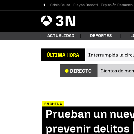
Crisis Ceuta
Playas Donosti
Explosión Damasco
Antena
Noticias
3
ACTUALIDAD
DEPORTES
L
Interrumpida la circu
ÚLTIMA HORA
¿Qué
Cientos de meno
DIRECTO
EN CHINA
Prueban un nuev
Bus
prevenir delitos