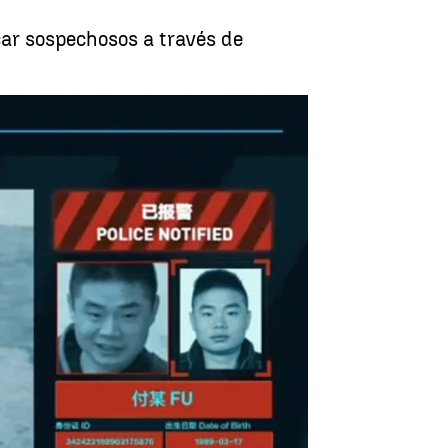
ar sospechosos a través de
imiento facial para prevenir delitos |
Antena3.com