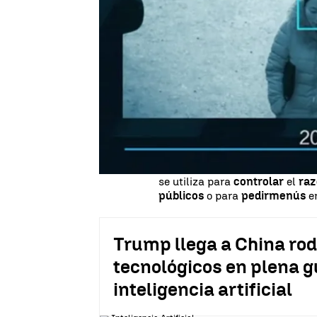
El
software
de este sistema d
vigilancia
y las
fichas
policial
sospechosos
y
avisar
a las
fu
mínimo.
En solo un
mes
de aplicación,
utiliza para controlar los mov
todo el mundo
.
En
China
hay
175 millones de
se utiliza para
controlar
el
ra
públicos
o para
pedir
menús
e
Trump llega a China ro
tecnológicos en plena gu
inteligencia artificial