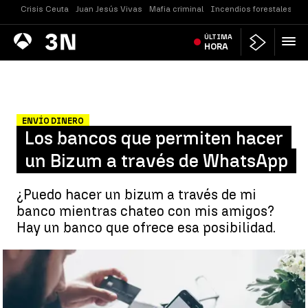
Crisis Ceuta
Juan Jesús Vivas
Mafia criminal
Incendios forestales
Vi
Antena
ÚLTIMA
Noticias
3
HORA
ENVÍO DINERO
Los bancos que permiten hacer
un Bizum a través de WhatsApp
¿Puedo hacer un bizum a través de mi
banco mientras chateo con mis amigos?
Hay un banco que ofrece esa posibilidad.