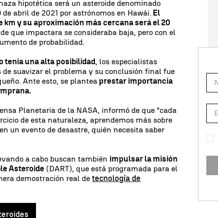
aza hipotética será un asteroide denominado
9 de abril de 2021 por astrónomos en Hawái.
El
de km y su aproximación más cercana será el 20
a de que impactara se consideraba baja, pero con el
aumento de probabilidad.
o tenía una alta posibilidad
, los especialistas
e suavizar el problema y su conclusión final fue
queño. Ante esto, se plantea
prestar importancia
temprana.
efensa Planetaria de la NASA, informó de que "cada
ercicio de esta naturaleza, aprendemos más sobre
 en un evento de desastre, quién necesita saber
 llevando a cabo buscan también
impulsar la misión
le Asteroide
(DART), que está programada para el
imera demostración real de
tecnología de
teroides