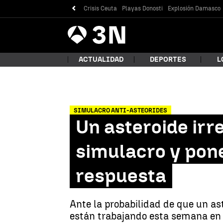
Crisis Ceuta
Playas Donosti
Explosión Damasco
Antena
Noticias
3
ACTUALIDAD
DEPORTES
L
SIMULACRO ANTI-ASTEORIDES
¿Qué
Un asteroide irre
simulacro y pon
respuesta
Ante la probabilidad de que un ast
Bus
están trabajando esta semana en 