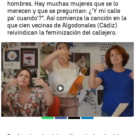
hombres. Hay muchas mujeres que se lo
merecen y que se preguntan: ¿'Y mi calle
pa' cuando'?". Así comienza la canción en la
que cien vecinas de Algodonales (Cádiz)
reivindican la feminización del callejero.
Las vecinas de Algodonales (Cádiz) alzan su voz feminista: "¿Y mi
calle pa' cuando?" |
antena3noticias.com
Cádiz
Antena 3 Noticias
Publicado:
16 de octubre de 2018, 12:09
Whatsapp
Facebook
X
Linkedin