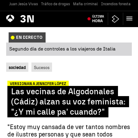
Juan Jesús Vivas
Tráfico de drogas
Mafia criminal
Incendios forestales
Antena
ÚLTIMA
Noticias
3
HORA
EN DIRECTO
Segundo día de controles a los viajeros de Italia
sociedad
Sucesos
VERSIONAN A JENNIFER LÓPEZ
Las vecinas de Algodonales
(Cádiz) alzan su voz feminista:
"¿Y mi calle pa' cuando?"
"Estoy muy cansada de ver tantos nombres
de ilustres personas y que sean todos