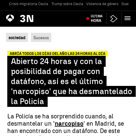
Crisis migratoria Ceuta
Trump sobre Ceuta
Violencia de género
Guerra U
Antena
ÚLTIMA
Noticias
3
HORA
sociedad
Sucesos
ABRÍA TODOS LOS DÍAS DEL AÑO LAS 24 HORAS AL DÍA
Abierto 24 horas y con la
posibilidad de pagar con
datáfono, así es el último
'narcopiso' que ha desmantelado
la Policía
La Policía se ha sorprendido cuando, al
desmantelar un '
narcopiso
' en Madrid, se
han encontrado con un datáfono. De este