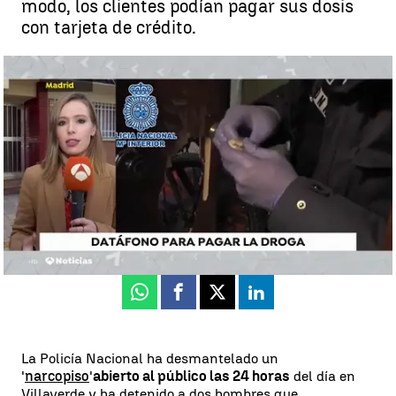
modo, los clientes podían pagar sus dosis
con tarjeta de crédito.
Abierto 24 horas y con la posibilidad de pagar con datáfono, así es el
último 'narcopiso' que ha desmantelado la Policía |
Antena 3
Noticias
Antena 3 Noticias
Actualizado:
21 de noviembre de 2018, 16:01
Publicado:
21 de noviembre de 2018, 15:59
Whatsapp
Facebook
X
Linkedin
La Policía Nacional ha desmantelado un
'
narcopiso
'
abierto al público las 24 horas
del día en
Villaverde y ha detenido a dos hombres que