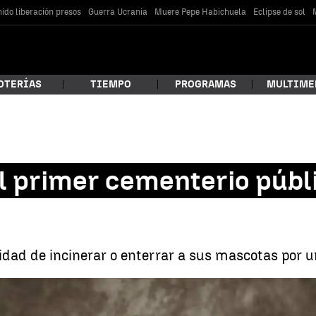
ido liberación presos
Guerra Ucrania
Muere Pepe Habichuela
Eclipse de sol
OTERÍAS
TIEMPO
PROGRAMAS
MULTIME
 estás buscando?
l primer cementerio públ
lidad de incinerar o enterrar a sus mascotas por u
car