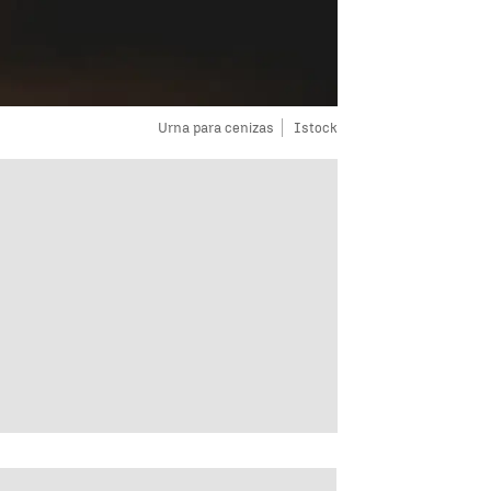
Urna para cenizas
Istock