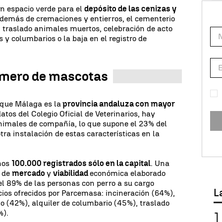
n espacio verde para el
depósito de las cenizas y
Además de cremaciones y entierros, el cementerio
el traslado animales muertos, celebración de acto
s y columbarios o la baja en el registro de
úmero de mascotas
 que Málaga es la
provincia andaluza con mayor
atos del Colegio Oficial de Veterinarios, hay
imales de compañía, lo que supone el 23% del
tra instalación de estas características en la
unos
100.000 registrados sólo en la capital
. Una
o de
mercado
y
viabilidad
económica elaborado
el 89% de las personas con perro a su cargo
L
cios ofrecidos por Parcemasa: incineración (64%),
ho (42%), alquiler de columbario (45%), traslado
%).