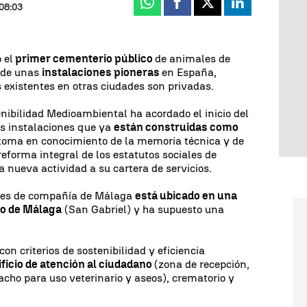
Whatsapp
Facebook
X
Linkedin
 08:03
 el
primer cementerio público
de animales de
a de unas
instalaciones pioneras
en España,
s existentes en otras ciudades son privadas.
nibilidad Medioambiental ha acordado el inicio del
tas instalaciones que ya
están construidas como
a toma en conocimiento de la memoria técnica y de
 reforma integral de los estatutos sociales de
 nueva actividad a su cartera de servicios.
les de compañía de Málaga
está ubicado en una
io de Málaga
(San Gabriel) y ha supuesto una
on criterios de sostenibilidad y eficiencia
ficio de atención al ciudadano
(zona de recepción,
cho para uso veterinario y aseos), crematorio y