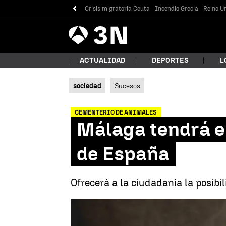
Crisis migratoria Ceuta
Incendio Grecia
Reino Un
Antena
Noticias
3
ACTUALIDAD
DEPORTES
L
sociedad
Sucesos
¿Qué
CEMENTERIO DE ANIMALES
Málaga tendrá e
de España
Ofrecerá a la ciudadanía la posibi
Bus