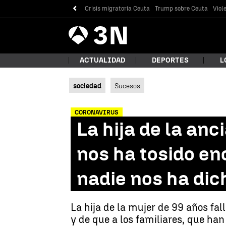
Crisis migratoria Ceuta
Trump sobre Ceuta
Viol
Antena
Noticias
3
ACTUALIDAD
DEPORTES
L
sociedad
Sucesos
¿Qué
CORONAVIRUS
La hija de la an
nos ha tosido e
nadie nos ha dic
La hija de la mujer de 99 años fa
Bus
y de que a los familiares, que han