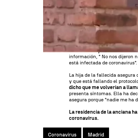
Marañón
. Sufría una neumonía
fallecimiento dieron positivo 
La hija de esta mujer intentab
tarde pero no pudo porque la re
entrada a familiares tras dete
Dice estar preocupada,
" nos h
la merienda y nadie nos ha di
información, " No nos dijeron 
está infectada de coronavirus".
La hija de la fallecida asegura
y que está fallando el protocolo
dicho que me volverían a llam
presenta síntomas. Ella ha dec
asegura porque "nadie me ha d
La residencia de la anciana h
coronavirus.
Coronavirus
Madrid