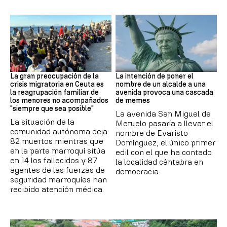
CRISIS MIGRATORIA
MEMES
La gran preocupación de la
La intención de poner el
crisis migratoria en Ceuta es
nombre de un alcalde a una
la reagrupación familiar de
avenida provoca una cascada
los menores no acompañados
de memes
"siempre que sea posible"
La avenida San Miguel de
La situación de la
Meruelo pasaría a llevar el
comunidad autónoma deja
nombre de Evaristo
82 muertos mientras que
Domínguez, el único primer
en la parte marroquí sitúa
edil con el que ha contado
en 14 los fallecidos y 87
la localidad cántabra en
agentes de las fuerzas de
democracia.
seguridad marroquíes han
recibido atención médica.