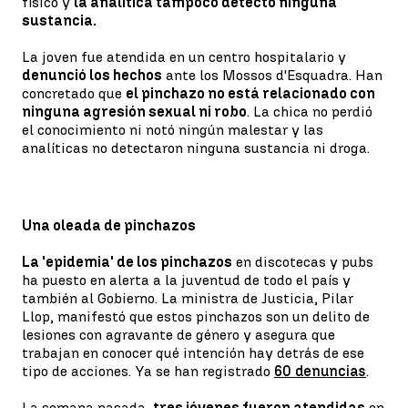
físico y
la analítica tampoco detectó ninguna
sustancia.
La joven fue atendida en un centro hospitalario y
denunció los hechos
ante los Mossos d'Esquadra. Han
concretado que
el pinchazo no está relacionado con
ninguna agresión sexual ni robo
. La chica no perdió
el conocimiento ni notó ningún malestar y las
analíticas no detectaron ninguna sustancia ni droga.
Una oleada de pinchazos
La 'epidemia' de los pinchazos
en discotecas y pubs
ha puesto en alerta a la juventud de todo el país y
también al Gobierno. La ministra de Justicia, Pilar
Llop, manifestó que estos pinchazos son un delito de
lesiones con agravante de género y asegura que
trabajan en conocer qué intención hay detrás de ese
tipo de acciones. Ya se han registrado
60 denuncias
.
La semana pasada,
tres jóvenes fueron atendidas
en