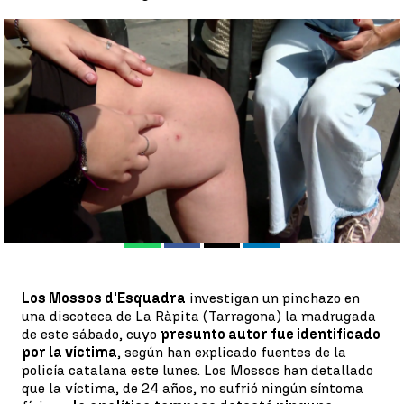
Identificado al primer autor de los pinchazos en Tarragona |
Antena 3 Noticias
Ángela Herrero
Publicado:
09 de agosto de 2022, 10:46
Whatsapp
Facebook
X
Linkedin
Los Mossos d'Esquadra
investigan un pinchazo en
una discoteca de La Ràpita (Tarragona) la madrugada
de este sábado, cuyo
presunto autor fue identificado
por la víctima
, según han explicado fuentes de la
policía catalana este lunes. Los Mossos han detallado
que la víctima, de 24 años, no sufrió ningún síntoma