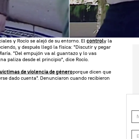
ezó en su caso. Al principio tenían una relación
iente y superamable", pero al año y medio
 dejaba salir,
ir con amigas, el móvil era para los
iales y Rocío se alejó de su entorno. El
control
y la
ciendo, y después llegó la física: "Discutir y pegar
aría. "Del empujón va al guantazo y lo vas
 paliza desde el principio", dice Rocío.
víctimas de violencia de género
porque dicen que
erse dado cuenta". Denunciaron cuando recibieron