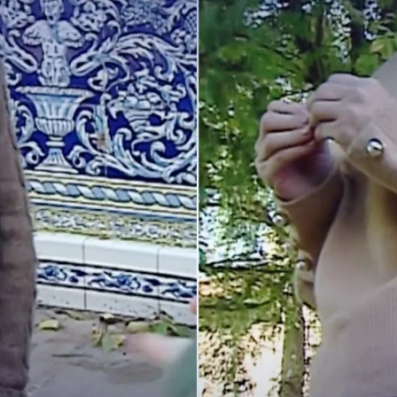
Whatsapp
Facebook
X
Linkedin
an sufrido lo que se conoce como violencia
os de la
Macroencuesta de Violencia Contra la
dad.
Los expertos alertan de que está aumentando