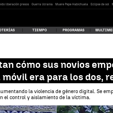
ido liberación presos
Guerra Ucrania
Muere Pepe Habichuela
Eclipse de sol
OTERÍAS
TIEMPO
PROGRAMAS
MULTIME
 estás buscando?
atan cómo sus novios emp
 móvil era para los dos, 
 aumentando la violencia de género digital. Se e
 el control y aislamiento de la víctima.
car
Dos jóvenes relatan cómo sus novios empezaron a maltratarlas: "El móvil era