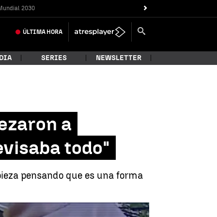
Mundial 2030
ÚLTIMA
HORA
DIA
SERIES
NEWSLETTER
ezaron a
revisaba todo"
mpieza pensando que es una forma
 para los dos, revisaba todo" |
antena3noticias.com