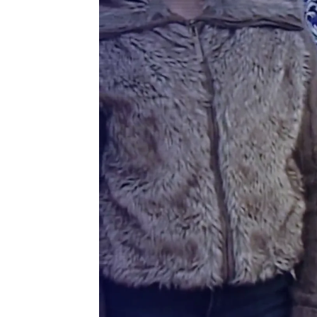
Antena 3 Noticias
Publicado:
09 de diciembre de 2020, 21:46
Cuatro de cada diez jóvenes
h
psicológica de control. Son dat
Mujer del Ministerio de Igual
la violencia de género digital.