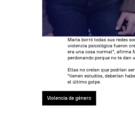
María y Rocío relatan cómo emp
idílica, "una persona muy pend
empezaron los celos. "
Ya no me
dos", explican.
María borró todas sus redes soc
violencia psicológica fueron cre
era una cosa normal", afirma M
perdonando porque no te dan una
Ellas no creían que podrían ser
"tienen estudios, deberían hab
el último golpe.
Violencia de género