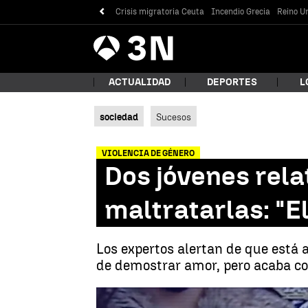
Crisis migratoria Ceuta
Incendio Grecia
Reino Un
Antena
Noticias
3
ACTUALIDAD
DEPORTES
L
sociedad
Sucesos
¿Qué
VIOLENCIA DE GÉNERO
Dos jóvenes rel
maltratarlas: "El
Los expertos alertan de que está
de demostrar amor, pero acaba con
Bus