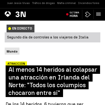
Juan Jesús Vivas
Tráfico de drogas
Mafia criminal
Incendios forestale
Antena
ÚLTIMA
Noticias
3
HORA
EN DIRECTO
Segundo día de controles a los viajeros de Italia
Mundo
ATRACCIÓN
Al menos 14 heridos al colapsar
una atracción en Irlanda del
Norte: "Todos los columpios
chocaron entre sí"
De los 14 heridos, 6 tuvieron que ser