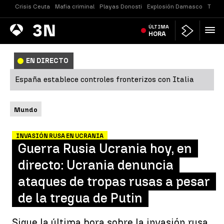
Crisis Ceuta
Mafia criminal
Playas Donosti
Explosión Damasco
Tirot
Antena
ÚLTIMA
Noticias
3
HORA
EN DIRECTO
España establece controles fronterizos con Italia
Mundo
INVASIÓN RUSA EN UCRANIA
Guerra Rusia Ucrania hoy, en
directo: Ucrania denuncia
ataques de tropas rusas a pesar
de la tregua de Putin
Sigue la última hora sobre la invasión rusa