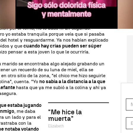
 a punto de desayunar cuando uno de los
se hospedaban les propuso visitar animales. Ella
asión por el tema, no lo dudó ni un segundo.
ro yo estaba tranquila porque veía que si pasaba
l' del hotel y resguardarme. Ya nos habían explicado
pidos y que
cuando hay crías pueden ser súper
hizo pensar a esta joven lo que le ocurriría.
u marido se encontraba algo alejado grabando un
tener un recuerdo de su luna de miel, ella se
en otro sitio de la zona, "el chico me hizo seguirle
olina", cuenta. "Yo
no sabía a la distancia a la que
elefante
hasta que ya me subió a la colina y ahí ya
 asegura.
que estaba jugando
"Me hice la
conmigo
, me daba
a un lado y para el
muerta"
rastraba con la
Elizabeth
me notaba volando