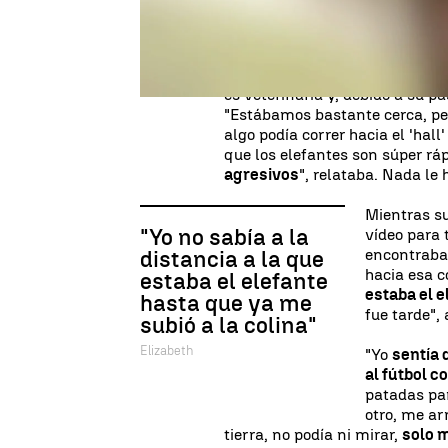
una pelota
".
Esta joven y su chico estaban
empleados del hotel en el que 
es veterinaria y, debido a su p
"Estábamos bastante cerca, pe
algo podía correr hacia el 'hal
que los elefantes son súper rá
agresivos
", relataba. Nada le 
Mientras s
"Yo no sabía a la
vídeo para 
encontraba 
distancia a la que
hacia esa c
estaba el elefante
estaba el 
hasta que ya me
fue tarde",
subió a la colina"
Elizabeth
"Yo
sentía 
al fútbol 
patadas par
otro, me ar
tierra, no podía ni mirar,
solo 