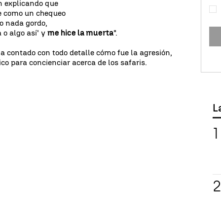
en explicando que
ce como un chequeo
go nada gordo,
 o algo así' y
me hice la muerta
".
ha contado con todo detalle cómo fue la agresión,
co para concienciar acerca de los safaris.
L