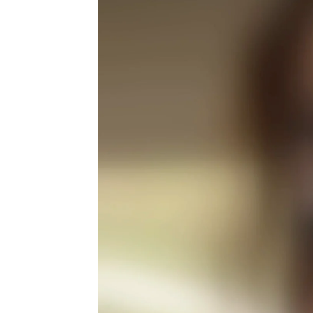
Ángela Clemente
Publicado:
04 de octubre de 2023, 12:
"Por favor, mucho cuidado en lo
relatar su historia. Este miérc
Público una trágica experiencia
cochinilla
", explica, para inte
único que se me ocurrió es pr