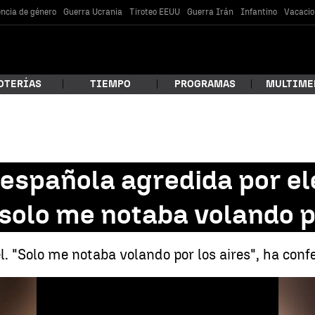
encia de género
Guerra Ucrania
Tiroteo EEUU
Guerra Irán
Infantino
Vacacio
OTERÍAS
TIEMPO
PROGRAMAS
MULTIME
 estás buscando?
española agredida por el
solo me notaba volando po
l. "Solo me notaba volando por los aires", ha conf
Agredida por elefantes en Kenia: "Me arrastraba, s
car