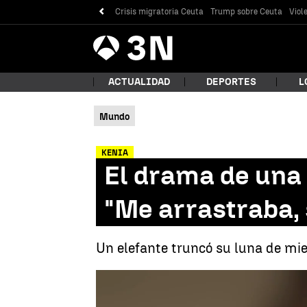
Crisis migratoria Ceuta
Trump sobre Ceuta
Viol
Antena
Noticias
3
ACTUALIDAD
DEPORTES
L
Mundo
¿Qué
KENIA
El drama de una 
"Me arrastraba, 
Un elefante truncó su luna de mie
Bus