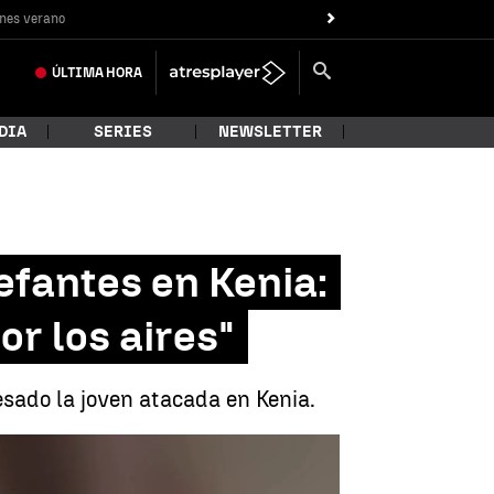
nes verano
ÚLTIMA
HORA
DIA
SERIES
NEWSLETTER
efantes en Kenia:
r los aires"
esado la joven atacada en Kenia.
olo me notaba volando por los aires" |
Espejo Público