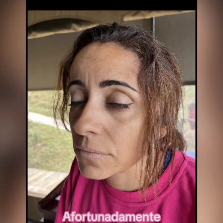
Whatsapp
Facebook
X
Linkedin
03
s safaris", alertaba una joven en TikTok antes de
oles, Elizabeth nos ha contado en directo en Espejo
 durante su luna de miel en Kenia. "
Me hice la
ntar que unos elefantes no la agredieran más. "Lo
otegerme de la única manera que supe,
hacerme