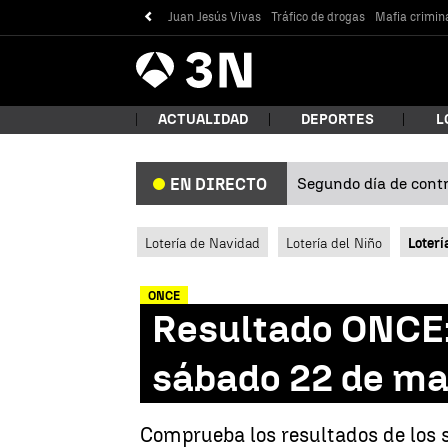
Juan Jesús Vivas
Tráfico de drogas
Mafia crimin
Antena
Noticias
3
ACTUALIDAD
DEPORTES
L
Segundo día de contro
EN DIRECTO
¿Qué
Lotería de Navidad
Lotería del Niño
Loterí
ONCE
Resultado ONCE:
sábado 22 de ma
Bus
Comprueba los resultados de los 