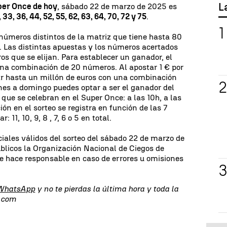
L
per Once de hoy
, sábado 22 de marzo de 2025 es
, 33, 36, 44, 52, 55, 62, 63, 64, 70, 72 y 75
.
 números distintos de la matriz que tiene hasta 80
. Las distintas apuestas y los números acertados
os que se elijan. Para establecer un ganador, el
una combinación de 20 números. Al apostar 1 € por
r hasta un millón de euros con una combinación
nes a domingo puedes optar a ser el ganador del
s que se celebran en el Super Once: a las 10h, a las
ción en el sorteo se registra en función de las 7
11, 10, 9, 8 , 7, 6 o 5 en total.
ciales válidos del sorteo del sábado 22 de marzo de
blicos la Organización Nacional de Ciegos de
 hace responsable en caso de errores u omisiones
 WhatsApp
y no te pierdas la última hora y toda la
s.com