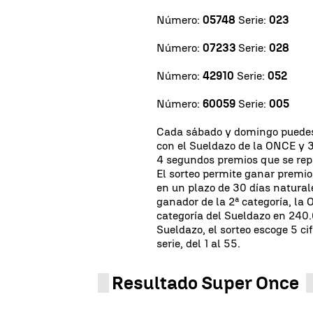
Número:
05748
Serie:
023
Número:
07233
Serie:
028
Número:
42910
Serie:
052
Número:
60059
Serie:
005
Cada sábado y domingo puedes
con el Sueldazo de la ONCE y 
4 segundos premios que se rep
El sorteo permite ganar premios
en un plazo de 30 días natura
ganador de la 2ª categoría, la
categoría del Sueldazo en 240.
Sueldazo, el sorteo escoge 5 c
serie, del 1 al 55.
Resultado Super Once