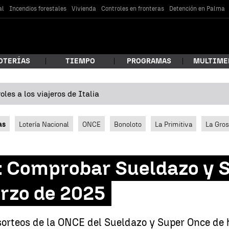
al
Incendios forestales
Vivienda
Controles en fronteras
Detención en Palma
OTERÍAS
TIEMPO
PROGRAMAS
MULTIME
les a los viajeros de Italia
 estás buscando?
as
Lotería Nacional
ONCE
Bonoloto
La Primitiva
La Gro
 Comprobar Sueldazo y 
rzo de 2025
car
sorteos de la ONCE del Sueldazo y Super Once de