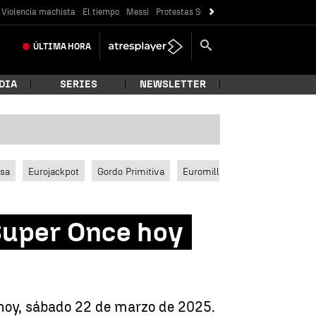
Violencia machista
El tiempo
Messi
Protestas Sóller
Crisis Ceuta
ÚLTIMA
HORA
DIA
SERIES
NEWSLETTER
ssa
Eurojackpot
Gordo Primitiva
Euromillones
Super Once hoy
 hoy, sábado 22 de marzo de 2025.