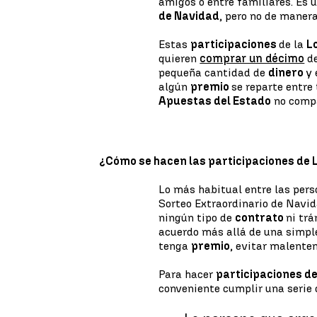
amigos o entre familiares. Es
de Navidad
, pero no de maner
Estas
participaciones
de la
L
quieren
comprar un décimo
de
pequeña cantidad de
dinero
y 
algún
premio
se reparte entre
Apuestas del Estado
no compa
¿Cómo se hacen las participaciones de 
Lo más habitual entre las per
Sorteo Extraordinario de Navid
ningún tipo de
contrato
ni trá
acuerdo más allá de una simple
tenga
premio
, evitar malente
Para hacer
participaciones d
conveniente cumplir una serie