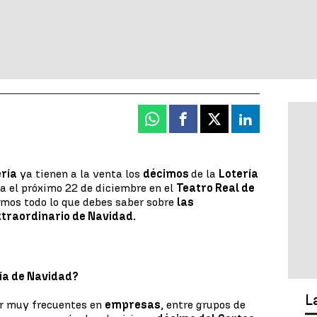
Whatsapp
Facebook
X
Linkedin
ría
ya tienen a la venta los
décimos
de la
Lotería
ra el próximo 22 de diciembre en el
Teatro Real de
camos todo lo que debes saber sobre
las
xtraordinario de Navidad.
ría de Navidad?
L
r muy frecuentes en
empresas
, entre grupos de