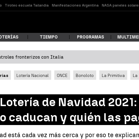
o
Tiroteo escuela Tailandia
Manifestaciones Argentina
NASA paneles solare
OTERÍAS
TIEMPO
PROGRAMAS
MULTIME
troles fronterizos con Italia
 estás buscando?
rías
Lotería Nacional
ONCE
Bonoloto
La Primitiva
La
 Lotería de Navidad 2021
o caducan y quién las p
ar
dad está cada vez más cerca y por eso te explica