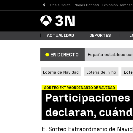
Crisis Ceuta
Playas Donosti
Explosión Damasc
Antena
Noticias
3
ACTUALIDAD
DEPORTES
L
España establece con
EN DIRECTO
¿Qué
Lotería de Navidad
Lotería del Niño
Lote
SORTEO EXTRAORDINARIO DE NAVIDAD
Participaciones
declaran, cuánd
Busc
El Sorteo Extraordinario de Navi