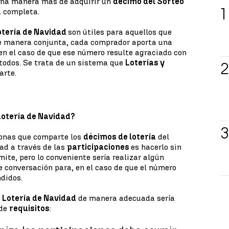
 una manera más de adquirir un
décimo del Sorteo
a completa.
otería de Navidad
son útiles para aquellos que
 manera conjunta, cada comprador aporta una
en el caso de que ese número resulte agraciado con
 todos. Se trata de un sistema que
Loterías y
rte.
Lotería de Navidad?
sonas que comparte los
décimos de lotería
del
ad a través de las
participaciones
es hacerlo sin
mite, pero lo conveniente sería realizar algún
 conversación para, en el caso de que el número
ndidos.
e
Lotería de Navidad
de manera adecuada sería
 de
requisitos
: