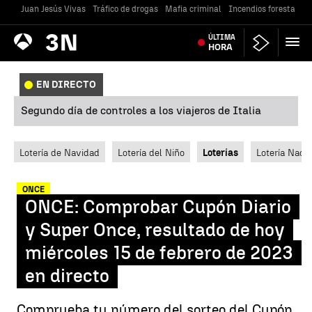
Juan Jesús Vivas
Tráfico de drogas
Mafia criminal
Incendios forestales
Antena
ÚLTIMA
Noticias
3
HORA
EN DIRECTO
Segundo día de controles a los viajeros de Italia
Lotería de Navidad
Lotería del Niño
Loterías
Lotería Nacio
ONCE
ONCE: Comprobar Cupón Diario
y Super Once, resultado de hoy
miércoles 15 de febrero de 2023
en directo
Comprueba tu número del sorteo del Cupón