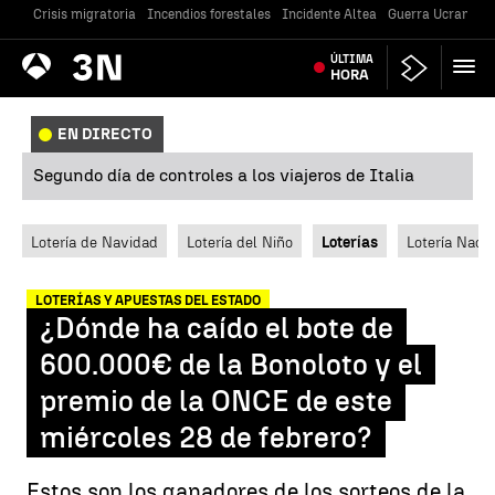
Crisis migratoria
Incendios forestales
Incidente Altea
Guerra Ucrania
Antena
ÚLTIMA
Noticias
3
HORA
EN DIRECTO
Segundo día de controles a los viajeros de Italia
Lotería de Navidad
Lotería del Niño
Loterías
Lotería Nacio
LOTERÍAS Y APUESTAS DEL ESTADO
¿Dónde ha caído el bote de
600.000€ de la Bonoloto y el
premio de la ONCE de este
miércoles 28 de febrero?
Estos son los ganadores de los sorteos de la