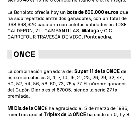
La Bonoloto ofrecía hoy un
bote de 600.000 euros
que
ha sido repartido entre dos ganadores, con un total de
368.668,62€ cada uno con boletos validados en JOSE
CALDERON, 71 - CAMPANILLAS,
Málaga
y C.C.
CARREFOUR TRAVESÍA DE VIGO,
Pontevedra
.
ONCE
La combinación ganadora del
Super 11 de la ONCE
de
este miércoles es 3, 4, 7, 10, 16, 21, 25, 26, 29, 32, 44,
50, 52, 54, 56, 58, 60, 73, 76 y 77. El número ganador
del Cupón Diario es el 67005, siendo la serie 27 la
premiada.
Mi Día de la ONC
E ha agraciado al 5 de marzo de 1986,
mientras que el
Tríplex de la ONCE
ha caído en 0, 1 y 8.