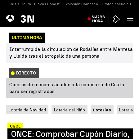
Crisis Ceuta
Playas Donosti
Explosión Damasco
Tiroteo escuela Taila
Antena
ÚLTIMA
Noticias
3
HORA
ÚLTIMA HORA
Interrumpida la circulación de Rodalíes entre Manresa
y Lleida tras el atropello de una persona
DIRECTO
Cientos de menores acuden a la comisaría de Ceuta
para ser registrados
Lotería de Navidad
Lotería del Niño
Loterías
Lotería N
ONCE
ONCE: Comprobar Cupón Diario,