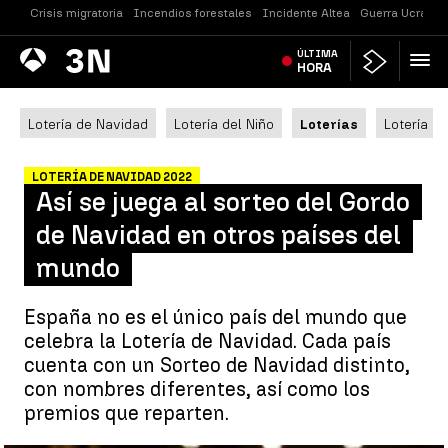
Crisis migratoria
Incendios forestales
Incidente Altea
Guerra Ucrania
Antena
ÚLTIMA
Noticias
3
HORA
Lotería de Navidad
Lotería del Niño
Loterías
Lotería N
LOTERÍA DE NAVIDAD 2022
Así se juega al sorteo del Gordo
de Navidad en otros países del
mundo
España no es el único país del mundo que
celebra la Lotería de Navidad. Cada país
cuenta con un Sorteo de Navidad distinto,
con nombres diferentes, así como los
premios que reparten.