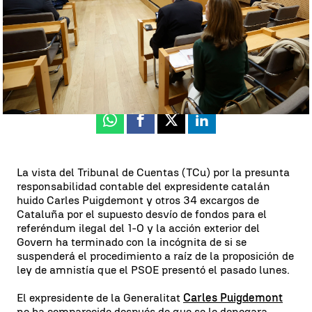
Matías Prats López
Publicado:
17 de noviembre de 2023, 14:25
Whatsapp
Facebook
X
Linkedin
La vista del Tribunal de Cuentas (TCu) por la presunta
responsabilidad contable del expresidente catalán
huido Carles Puigdemont y otros 34 excargos de
Cataluña por el supuesto desvío de fondos para el
referéndum ilegal del 1-O y la acción exterior del
Govern ha terminado con la incógnita de si se
suspenderá el procedimiento a raíz de la proposición de
ley de amnistía que el PSOE presentó el pasado lunes.
El expresidente de la Generalitat
Carles Puigdemont
no ha comparecido después de que se le denegara