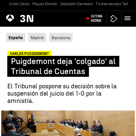
Crisis Ceuta
Playas Donosti
Explosión Damasco
Tiroteo escuela Tailandi
Antena
ÚLTIMA
Noticias
3
HORA
España
Madrid
Barcelona
CARLES PUIGDEMONT
Puigdemont deja 'colgado' al
Tribunal de Cuentas
El Tribunal pospone su decisión sobre la
suspensión del juicio del 1-0 por la
amnistía.
En el Tribunal de Cuentas ha empezado el juicio a 35 ex altos cargos
del Govern |
EFE