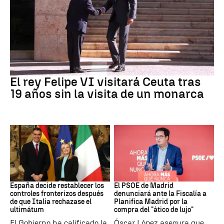
Crisis Migratoria
El rey Felipe VI visitará Ceuta tras
19 años sin la visita de un monarca
CRISIS MIGRATORIA
PSOE MADRID
España decide restablecer los
El PSOE de Madrid
controles fronterizos después
denunciará ante la Fiscalía a
de que Italia rechazase el
Planifica Madrid por la
ultimátum
compra del "ático de lujo"
El Gobierno ha calificado la
Óscar López asegura que