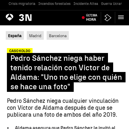
Crisis migratoria
Incendios forestales
Incidente Altea
Guerra Ucrania
Antena
ÚLTIMA
Noticias
3
HORA
España
Madrid
Barcelona
CASO KOLDO
Pedro Sánchez niega haber
tenido relación con Víctor de
Aldama: "Uno no elige con quién
se hace una foto"
Pedro Sánchez niega cualquier vinculación
con Víctor de Aldama después de que se
publicara una foto de ambos del año 2019.
Aldama asegura que Pedro Sánchez le invitó al