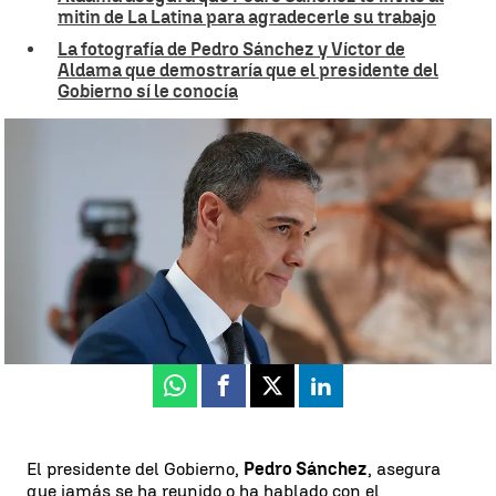
mitin de La Latina para agradecerle su trabajo
La fotografía de Pedro Sánchez y Víctor de
Aldama que demostraría que el presidente del
Gobierno sí le conocía
Pedro Sánchez |
EFE
Neila Gallego
Actualizado:
28 de octubre de 2024, 06:29
Publicado:
27 de octubre de 2024, 18:29
Whatsapp
Facebook
X
Linkedin
El presidente del Gobierno,
Pedro Sánchez
, asegura
que jamás se ha reunido o ha hablado con el