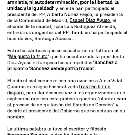
amnistía, ni autodeterminación, ¡por la libertad, la
unidad y la igualdad!
' y en ella han participado el
presidente del PP, Alberto Núñez Feijóo; la presidenta
de la Comunidad de Madrid,
Isabel Díaz Ayuso
; el
alcalde de la capital, José Luis Rodríguez Almeida,
entre otros dirigentes del PP. También ha participado el
líder de Vox, Santiago Abascal.
Entre los cánticos que se escucharon no faltaron el
"
Me gusta la fruta
"
que ha popularizado la presidenta
Díaz Ayuso ni tampoco los ya repetidos
'Sánchez a
prisión' o 'Sánchez vendepatria traidor'.
El acto oficial comenzó con una ovación a Alejo Vidal-
Quadras que sigue hospitalizado
tras recibir un
disparo
, para dar después voz a los organizadores que
explicaron que con esta protesta querían "plantar cara
al proceso de aniquilación del Estado de Derecho" y
decirle al presidente del Gobierno que no actúan en su
nombre.
La última palabra la tuvo el escritor y filósofo
Fernando Savater
, quien ha llamado a la