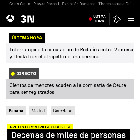
Crisis Ceuta
Playas Donosti
Explosión Damasco
Tiroteo escuela Tailandi
Antena
ÚLTIMA
Noticias
3
HORA
ÚLTIMA HORA
Interrumpida la circulación de Rodalíes entre Manresa
y Lleida tras el atropello de una persona
DIRECTO
Cientos de menores acuden a la comisaría de Ceuta
para ser registrados
España
Madrid
Barcelona
PROTESTA CONTRA LA AMNISTÍA
Decenas de miles de personas