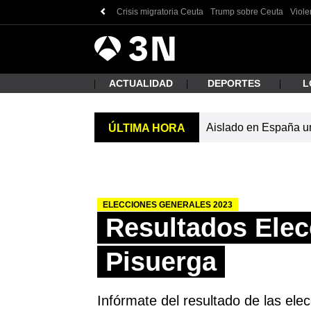
Crisis migratoria Ceuta
Trump sobre Ceuta
Viole
Antena
Noticias
3
ACTUALIDAD
DEPORTES
L
Aislado en España un 
ÚLTIMA HORA
¿Qué
ELECCIONES GENERALES 2023
Resultados Elec
Pisuerga
Busc
Infórmate del resultado de las ele