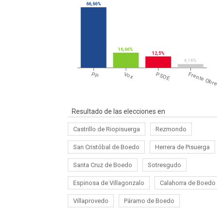
66,66%
16,66%
12,5%
4,16%
PP
Vox
PSOE
Frente Obr
Resultado de las elecciones en
Castrillo de Riopisuerga
Rezmondo
San Cristóbal de Boedo
Herrera de Pisuerga
Santa Cruz de Boedo
Sotresgudo
Espinosa de Villagonzalo
Calahorra de Boedo
Villaprovedo
Páramo de Boedo