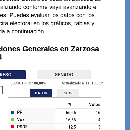
tualizando conforme vaya avanzando el
nes. Puedes evaluar los datos con los
cita electoral en los gráficos, tablas y
ida a continuación.
ciones Generales en Zarzosa
3
RESO
SENADO
ESCRUTINIO:
100,00
%
Actualizado a las:
13:56 h.
DATOS
2019
%
Votos
PP
66,66
16
Vox
16,66
4
PSOE
12,5
3