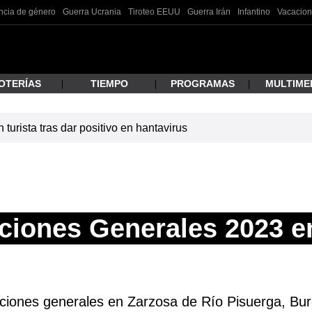
ncia de género
Guerra Ucrania
Tiroteo EEUU
Guerra Irán
Infantino
Vacacion
OTERÍAS
TIEMPO
PROGRAMAS
MULTIME
turista tras dar positivo en hantavirus
 estás buscando?
ciones Generales 2023 e
ar
cciones generales en Zarzosa de Río Pisuerga, Burg