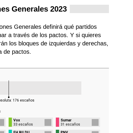
nes Generales 2023
iones Generales definirá qué partidos
ar a través de los pactos. Y si quieres
rán los bloques de izquierdas y derechas,
ra de pactos.
bsoluta:
176
escaños
s
Vox
Sumar
33 escaños
31 escaños
EH BILDU
PNV