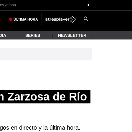
es verano
ÚLTIMA
HORA
DIA
SERIES
NEWSLETTER
n Zarzosa de Río
os en directo y la última hora.