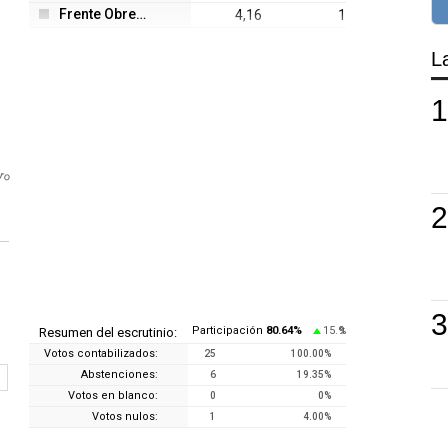
Frente Obrero
4,16
1
L
ero
Participación
80.64
%
15.9
Resumen del escrutinio:
%
Votos contabilizados:
25
100.00
%
Abstenciones:
6
19.35
%
Votos en blanco:
0
0
%
Votos nulos:
1
4.00
%