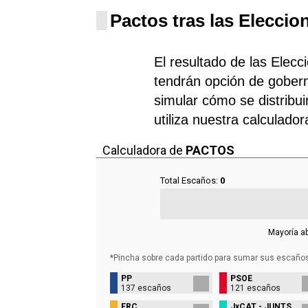
Pactos tras las Eleccio
El resultado de las Elecc
tendrán opción de gobern
simular cómo se distribui
utiliza nuestra calculado
Calculadora de
PACTOS
Total Escaños:
0
Mayoría a
*Pincha sobre cada partido para sumar sus
escaño
PP
PSOE
137 escaños
121 escaños
ERC
JxCAT - JUNTS