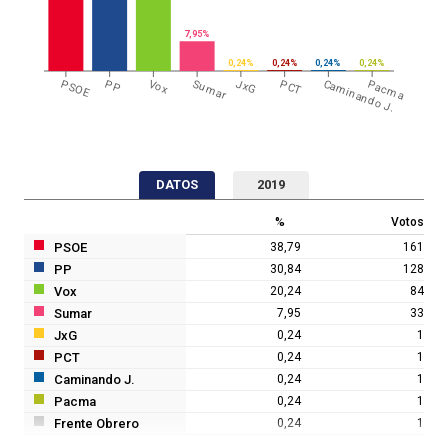
7,95%
0,24%
0,24%
0,24%
0,24%
PSOE
PP
Vox
Sumar
JxG
PCT
Caminando J.
Pacma
DATOS
2019
%
Votos
PSOE
38,79
161
PP
30,84
128
Vox
20,24
84
Sumar
7,95
33
JxG
0,24
1
PCT
0,24
1
Caminando J.
0,24
1
Pacma
0,24
1
Frente Obrero
0,24
1