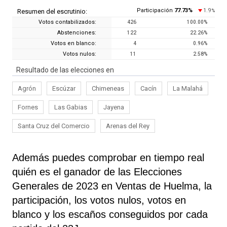
Participación
77.73
%
1.9
Resumen del escrutinio:
%
Votos contabilizados:
426
100.00
%
Abstenciones:
122
22.26
%
Votos en blanco:
4
0.96
%
Votos nulos:
11
2.58
%
Resultado de las elecciones en
Agrón
Escúzar
Chimeneas
Cacín
La Malahá
Fornes
Las Gabias
Jayena
Santa Cruz del Comercio
Arenas del Rey
Además puedes comprobar en tiempo real
quién es el ganador de las Elecciones
Generales de 2023 en Ventas de Huelma, la
participación, los votos nulos, votos en
blanco y los escaños conseguidos por cada