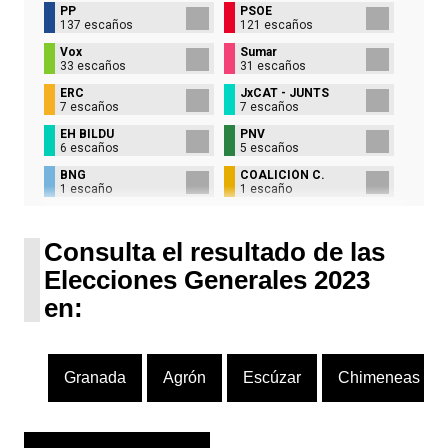
PP
PSOE
137 escaños
121 escaños
Vox
Sumar
33 escaños
31 escaños
ERC
JxCAT - JUNTS
7 escaños
7 escaños
EH BILDU
PNV
6 escaños
5 escaños
BNG
COALICIÓN C.
1 escaño
1 escaño
UPN
1 escaño
Consulta el resultado de las
Elecciones Generales 2023
en:
Granada
Agrón
Escúzar
Chimeneas