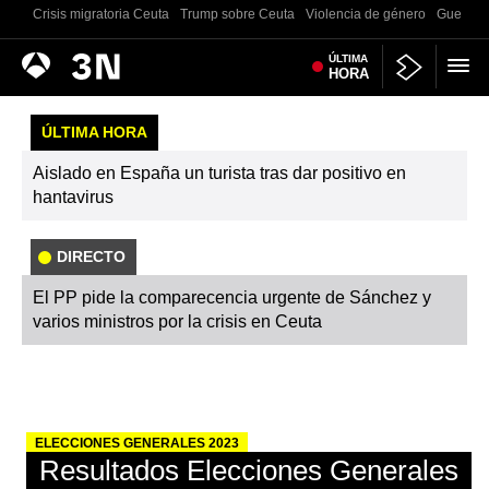
Crisis migratoria Ceuta
Trump sobre Ceuta
Violencia de género
Guerra U
Antena
ÚLTIMA
Noticias
HORA
3
ÚLTIMA HORA
Aislado en España un turista tras dar positivo en
hantavirus
DIRECTO
El PP pide la comparecencia urgente de Sánchez y
varios ministros por la crisis en Ceuta
ELECCIONES GENERALES 2023
Resultados Elecciones Generales