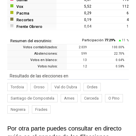
Vox
5,52
112
Pacma
0,29
6
Recortes
0,19
4
Frente Obrero
0,04
1
Participación
77.29
%
11
Resumen del escrutinio:
%
Votos contabilizados:
2.039
100.00
%
Abstenciones:
599
22.70
%
Votos en blanco:
13
0.64
%
Votos nulos:
12
0.58
%
Resultado de las elecciones en
Tordoia
Oroso
Val do Dubra
Ordes
Santiago de Compostela
Ames
Cerceda
O Pino
Negreira
Frades
Por otra parte puedes consultar en directo