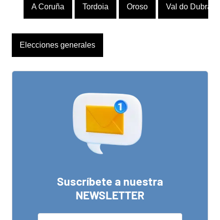
A Coruña
Tordoia
Oroso
Val do Dubra
Elecciones generales
Suscríbete a nuestra
NEWSLETTER