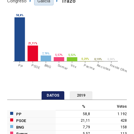
Trazo
Congreso
Galicia
58,8%
21,11%
7,79%
5,57%
5,52%
0,29%
0,19%
0,04%
PP
PSOE
BNG
Sumar
Vox
Pacma
Recortes
Frente Obrero
DATOS
2019
%
Votos
PP
58,8
1.192
PSOE
21,11
428
BNG
7,79
158
Sumar
5,57
113