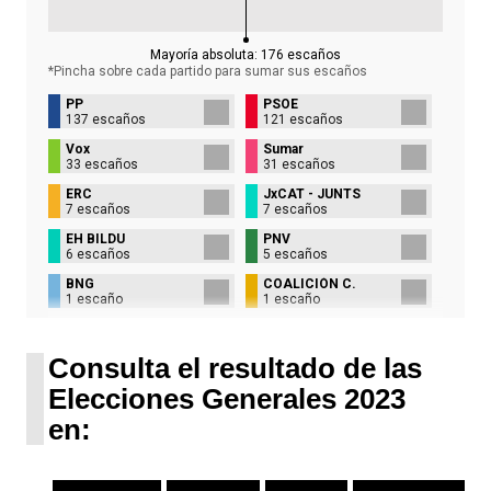
Mayoría absoluta:
176
escaños
*Pincha sobre cada partido para sumar sus
escaños
PP
PSOE
137 escaños
121 escaños
Vox
Sumar
33 escaños
31 escaños
ERC
JxCAT - JUNTS
7 escaños
7 escaños
EH BILDU
PNV
6 escaños
5 escaños
BNG
COALICIÓN C.
1 escaño
1 escaño
UPN
1 escaño
Consulta el resultado de las
Elecciones Generales 2023
en: