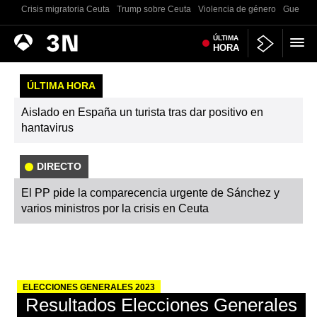
Crisis migratoria Ceuta
Trump sobre Ceuta
Violencia de género
Guerra U
Antena
ÚLTIMA
Noticias
HORA
3
ÚLTIMA HORA
Aislado en España un turista tras dar positivo en
hantavirus
DIRECTO
El PP pide la comparecencia urgente de Sánchez y
varios ministros por la crisis en Ceuta
ELECCIONES GENERALES 2023
Resultados Elecciones Generales