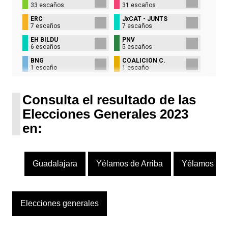
33 escaños
31 escaños
ERC
JxCAT - JUNTS
7 escaños
7 escaños
EH BILDU
PNV
6 escaños
5 escaños
BNG
COALICIÓN C.
1 escaño
1 escaño
UPN
1 escaño
Consulta el resultado de las
Elecciones Generales 2023
en:
Guadalajara
Yélamos de Arriba
Yélamos de 
Elecciones generales