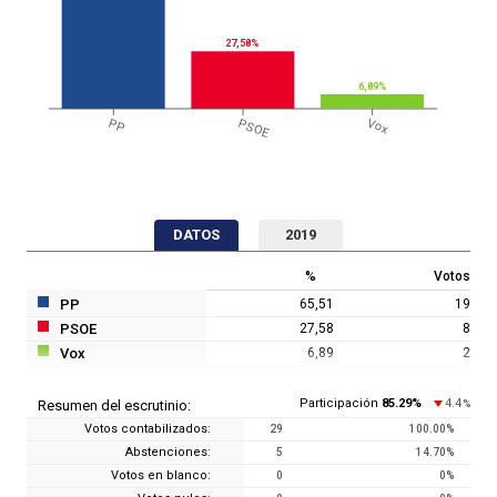
27,58%
6,89%
PP
PSOE
Vox
DATOS
2019
%
Votos
PP
65,51
19
PSOE
27,58
8
Vox
6,89
2
Participación
85.29
%
4.4
Resumen del escrutinio:
%
Votos contabilizados:
29
100.00
%
Abstenciones:
5
14.70
%
Votos en blanco:
0
0
%