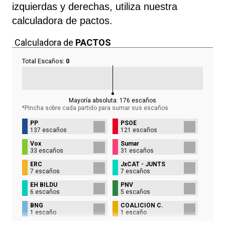
izquierdas y derechas, utiliza nuestra
calculadora de pactos.
Calculadora de
PACTOS
Total Escaños:
0
Mayoría absoluta:
176
escaños
*Pincha sobre cada partido para sumar sus
escaños
PP
PSOE
137 escaños
121 escaños
Vox
Sumar
33 escaños
31 escaños
ERC
JxCAT - JUNTS
7 escaños
7 escaños
EH BILDU
PNV
6 escaños
5 escaños
BNG
COALICIÓN C.
1 escaño
1 escaño