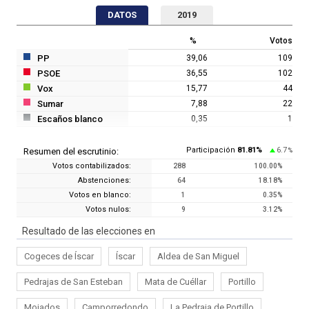
DATOS
2019
%
Votos
PP
39,06
109
PSOE
36,55
102
Vox
15,77
44
Sumar
7,88
22
Escaños blanco
0,35
1
Participación
81.81
%
6.7
Resumen del escrutinio:
%
Votos contabilizados:
288
100.00
%
Abstenciones:
64
18.18
%
Votos en blanco:
1
0.35
%
Votos nulos:
9
3.12
%
Resultado de las elecciones en
Cogeces de Íscar
Íscar
Aldea de San Miguel
Pedrajas de San Esteban
Mata de Cuéllar
Portillo
Mojados
Camporredondo
La Pedraja de Portillo