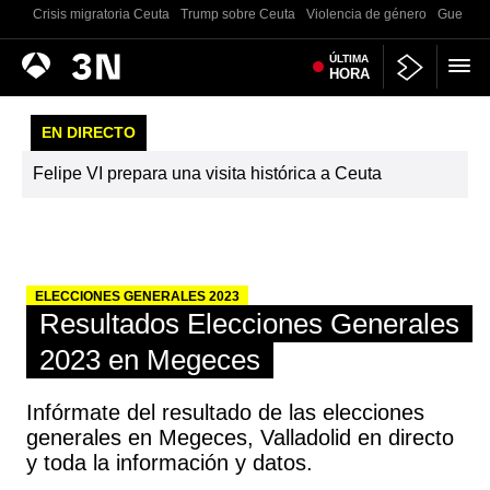
Crisis migratoria Ceuta
Trump sobre Ceuta
Violencia de género
Guerra U
Antena
ÚLTIMA
Noticias
HORA
3
EN DIRECTO
Felipe VI prepara una visita histórica a Ceuta
ELECCIONES GENERALES 2023
Resultados Elecciones Generales
2023 en Megeces
Infórmate del resultado de las elecciones
generales en Megeces, Valladolid en directo
y toda la información y datos.