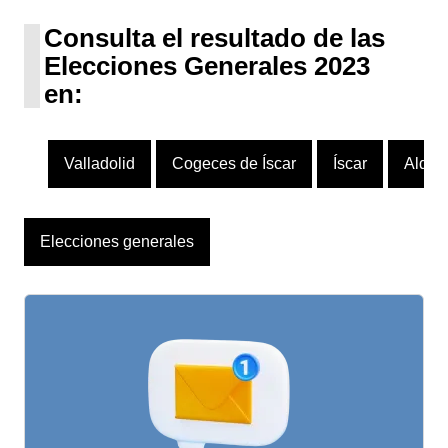
UPN
1 escaño
Consulta el resultado de las
Elecciones Generales 2023
en:
Valladolid
Cogeces de Íscar
Íscar
Aldea
Elecciones generales