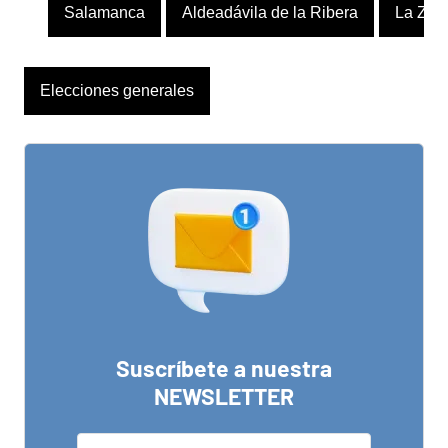
Salamanca
Aldeadávila de la Ribera
La Zar
Elecciones generales
Suscríbete a nuestra
NEWSLETTER