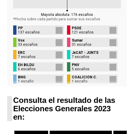
Mayoría absoluta:
176
escaños
*Pincha sobre cada partido para sumar sus
escaños
PP
PSOE
137 escaños
121 escaños
Vox
Sumar
33 escaños
31 escaños
ERC
JxCAT - JUNTS
7 escaños
7 escaños
EH BILDU
PNV
6 escaños
5 escaños
BNG
COALICIÓN C.
1 escaño
1 escaño
UPN
1 escaño
Consulta el resultado de las
Elecciones Generales 2023
en: