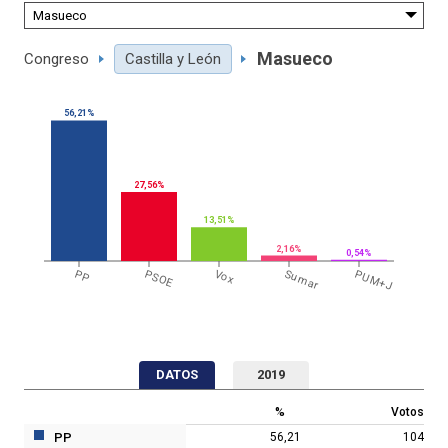
Masueco
Congreso
Castilla y León
56,21%
27,56%
13,51%
2,16%
0,54%
PP
PSOE
Vox
Sumar
PUM+J
DATOS
2019
%
Votos
PP
56,21
104