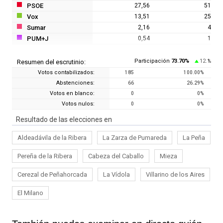
PSOE
27,56
51
Vox
13,51
25
Sumar
2,16
4
PUM+J
0,54
1
Participación
73.70
%
12.1
Resumen del escrutinio:
%
Votos contabilizados:
185
100.00
%
Abstenciones:
66
26.29
%
Votos en blanco:
0
0
%
Votos nulos:
0
0
%
Resultado de las elecciones en
Aldeadávila de la Ribera
La Zarza de Pumareda
La Peña
Pereña de la Ribera
Cabeza del Caballo
Mieza
Cerezal de Peñahorcada
La Vídola
Villarino de los Aires
El Milano