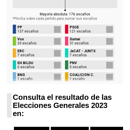
Mayoría absoluta:
176
escaños
*Pincha sobre cada partido para sumar sus
escaños
PP
PSOE
137 escaños
121 escaños
Vox
Sumar
33 escaños
31 escaños
ERC
JxCAT - JUNTS
7 escaños
7 escaños
EH BILDU
PNV
6 escaños
5 escaños
BNG
COALICIÓN C.
1 escaño
1 escaño
UPN
1 escaño
Consulta el resultado de las
Elecciones Generales 2023
en: