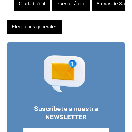
Ciudad Real
Puerto Lápice
Arenas de San J
Elecciones generales
Suscríbete a nuestra
NEWSLETTER