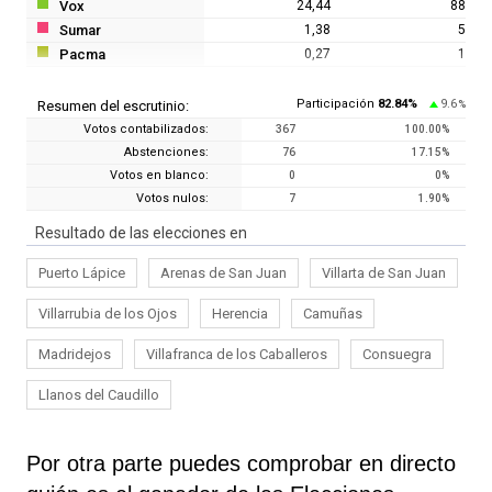
Vox
24,44
88
Sumar
1,38
5
Pacma
0,27
1
Participación
82.84
%
9.6
Resumen del escrutinio:
%
Votos contabilizados:
367
100.00
%
Abstenciones:
76
17.15
%
Votos en blanco:
0
0
%
Votos nulos:
7
1.90
%
Resultado de las elecciones en
Puerto Lápice
Arenas de San Juan
Villarta de San Juan
Villarrubia de los Ojos
Herencia
Camuñas
Madridejos
Villafranca de los Caballeros
Consuegra
Llanos del Caudillo
Por otra parte puedes comprobar en directo