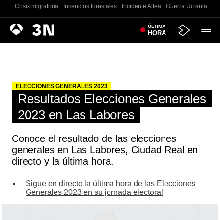
Crisis migratoria
Incendios forestales
Incidente Altea
Guerra Ucrania
Co
Antena
ÚLTIMA
Noticias
HORA
3
ELECCIONES GENERALES 2023
Resultados Elecciones Generales
2023 en Las Labores
Conoce el resultado de las elecciones
generales en Las Labores, Ciudad Real en
directo y la última hora.
Sigue en directo la última hora de las Elecciones
Generales 2023 en su jornada electoral