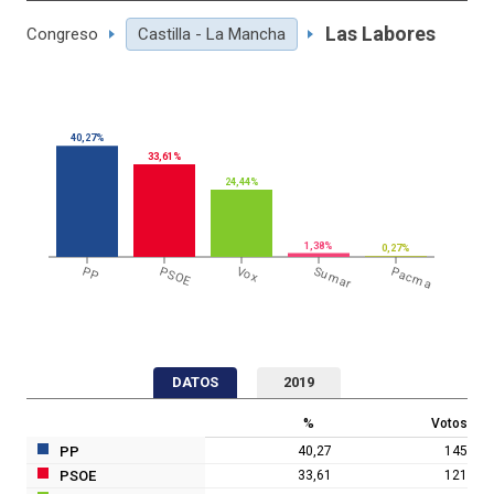
Las Labores
Congreso
Castilla - La Mancha
40,27%
33,61%
24,44%
1,38%
0,27%
PP
PSOE
Vox
Sumar
Pacma
DATOS
2019
%
Votos
PP
40,27
145
PSOE
33,61
121