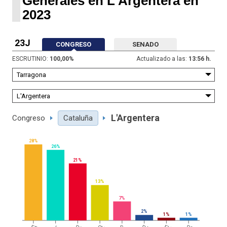
Generales en L'Argentera en
2023
23J
CONGRESO
SENADO
ESCRUTINIO:
100,00
%
Actualizado a las:
13:56 h.
L'Argentera
Congreso
Cataluña
28%
26%
21%
13%
7%
2%
1%
1%