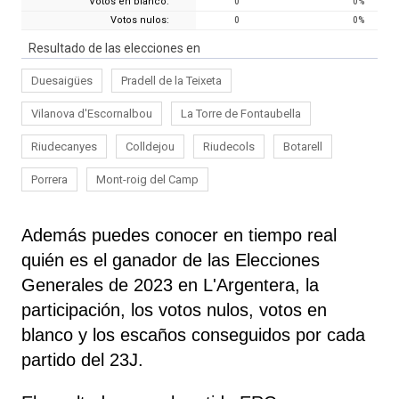
Votos en blanco:
0
0
%
Votos nulos:
0
0
%
Resultado de las elecciones en
Duesaigües
Pradell de la Teixeta
Vilanova d'Escornalbou
La Torre de Fontaubella
Riudecanyes
Colldejou
Riudecols
Botarell
Porrera
Mont-roig del Camp
Además puedes conocer en tiempo real
quién es el ganador de las Elecciones
Generales de 2023 en L'Argentera, la
participación, los votos nulos, votos en
blanco y los escaños conseguidos por cada
partido del 23J.