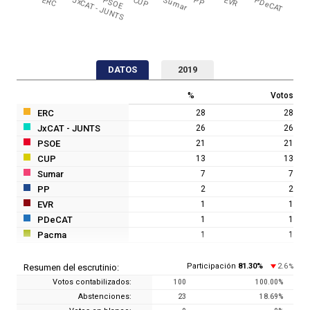
ERC
JxCAT - JUNTS
PSOE
CUP
Sumar
PP
EVR
PDeCAT
DATOS
2019
%
Votos
ERC
28
28
JxCAT - JUNTS
26
26
PSOE
21
21
CUP
13
13
Sumar
7
7
PP
2
2
EVR
1
1
PDeCAT
1
1
Pacma
1
1
Participación
81.30
%
2.6
Resumen del escrutinio:
%
Votos contabilizados:
100
100.00
%
Abstenciones:
23
18.69
%