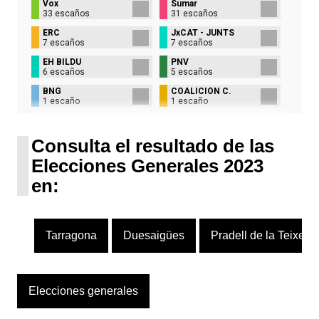
Vox
Sumar
33 escaños
31 escaños
ERC
JxCAT - JUNTS
7 escaños
7 escaños
EH BILDU
PNV
6 escaños
5 escaños
BNG
COALICIÓN C.
1 escaño
1 escaño
UPN
1 escaño
Consulta el resultado de las
Elecciones Generales 2023
en:
Tarragona
Duesaigües
Pradell de la Teixeta
Elecciones generales