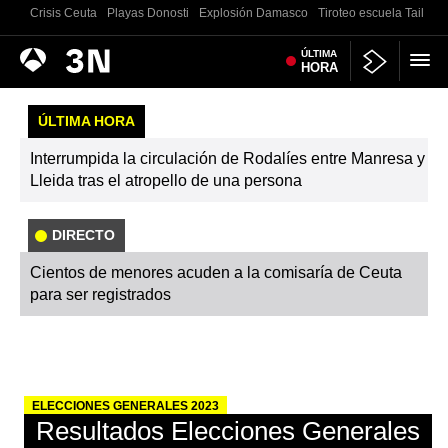
Crisis Ceuta
Playas Donosti
Explosión Damasco
Tiroteo escuela Tailand
Antena
ÚLTIMA
Noticias
HORA
3
ÚLTIMA HORA
Interrumpida la circulación de Rodalíes entre Manresa y
Lleida tras el atropello de una persona
DIRECTO
Cientos de menores acuden a la comisaría de Ceuta
para ser registrados
ELECCIONES GENERALES 2023
Resultados Elecciones Generales