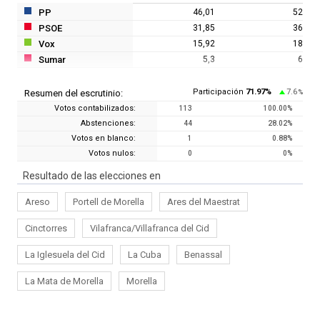
PP
46,01
52
PSOE
31,85
36
Vox
15,92
18
Sumar
5,3
6
Participación
71.97
%
7.6
Resumen del escrutinio:
%
Votos contabilizados:
113
100.00
%
Abstenciones:
44
28.02
%
Votos en blanco:
1
0.88
%
Votos nulos:
0
0
%
Resultado de las elecciones en
Areso
Portell de Morella
Ares del Maestrat
Cinctorres
Vilafranca/Villafranca del Cid
La Iglesuela del Cid
La Cuba
Benassal
La Mata de Morella
Morella