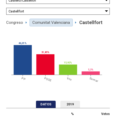
Castellfort
Congreso
Comunitat Valenciana
46,01%
31,85%
15,92%
5,3%
PP
PSOE
Vox
Sumar
DATOS
2019
%
Votos