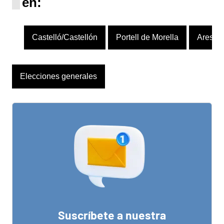
en:
Castelló/Castellón
Portell de Morella
Ares de
Elecciones generales
Suscríbete a nuestra