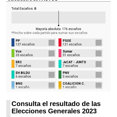
Total Escaños:
0
Mayoría absoluta:
176
escaños
*Pincha sobre cada partido para sumar sus
escaños
PP
PSOE
137 escaños
121 escaños
Vox
Sumar
33 escaños
31 escaños
ERC
JxCAT - JUNTS
7 escaños
7 escaños
EH BILDU
PNV
6 escaños
5 escaños
BNG
COALICIÓN C.
1 escaño
1 escaño
UPN
1 escaño
Consulta el resultado de las
Elecciones Generales 2023