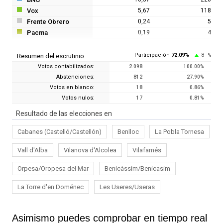
Vox
5,67
118
Frente Obrero
0,24
5
Pacma
0,19
4
Participación
72.09
%
8
Resumen del escrutinio:
%
Votos contabilizados:
2.098
100.00
%
Abstenciones:
812
27.90
%
Votos en blanco:
18
0.86
%
Votos nulos:
17
0.81
%
Resultado de las elecciones en
Cabanes (Castelló/Castellón)
Benlloc
La Pobla Tornesa
Vall d'Alba
Vilanova d'Alcolea
Vilafamés
Orpesa/Oropesa del Mar
Benicàssim/Benicasim
La Torre d'en Doménec
Les Useres/Useras
Asimismo puedes comprobar en tiempo real