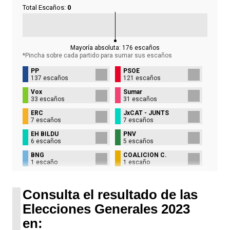
Total Escaños:
0
Mayoría absoluta:
176
escaños
*Pincha sobre cada partido para sumar sus
escaños
PP
PSOE
137 escaños
121 escaños
Vox
Sumar
33 escaños
31 escaños
ERC
JxCAT - JUNTS
7 escaños
7 escaños
EH BILDU
PNV
6 escaños
5 escaños
BNG
COALICIÓN C.
1 escaño
1 escaño
UPN
1 escaño
Consulta el resultado de las
Elecciones Generales 2023
en: