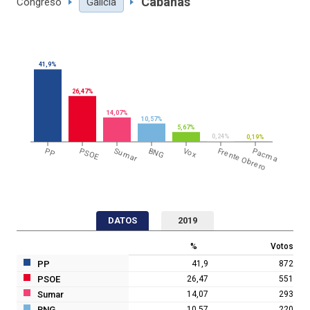
Cabanas
Congreso
Galicia
41,9%
26,47%
14,07%
10,57%
5,67%
0,24%
0,19%
PP
PSOE
Sumar
BNG
Vox
Frente Obrero
Pacma
DATOS
2019
%
Votos
PP
41,9
872
PSOE
26,47
551
Sumar
14,07
293
BNG
10,57
220