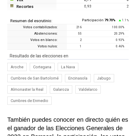
Recortes
0,93
2
Participación
79.70
%
1.1
Resumen del escrutinio:
%
Votos contabilizados:
216
100.00
%
Abstenciones:
55
20.29
%
Votos en blanco:
2
0.93
%
Votos nulos:
1
0.46
%
Resultado de las elecciones en
Aroche
Cortegana
La Nava
Cumbres de San Bartolomé
Encinasola
Jabugo
Almonaster la Real
Galaroza
Valdelarco
Cumbres de Enmedio
También puedes conocer en directo quién es
el ganador de las Elecciones Generales de