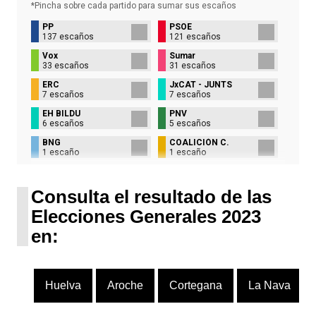
*Pincha sobre cada partido para sumar sus
escaños
PP
PSOE
137 escaños
121 escaños
Vox
Sumar
33 escaños
31 escaños
ERC
JxCAT - JUNTS
7 escaños
7 escaños
EH BILDU
PNV
6 escaños
5 escaños
BNG
COALICIÓN C.
1 escaño
1 escaño
UPN
1 escaño
Consulta el resultado de las
Elecciones Generales 2023
en:
Huelva
Aroche
Cortegana
La Nava