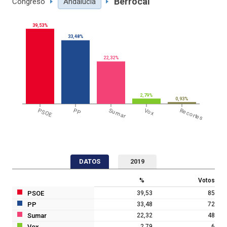
Berrocal
Congreso
Andalucía
39,53%
33,48%
22,32%
2,79%
0,93%
PSOE
PP
Sumar
Vox
Recortes
DATOS
2019
%
Votos
PSOE
39,53
85
PP
33,48
72
Sumar
22,32
48
Vox
2,79
6