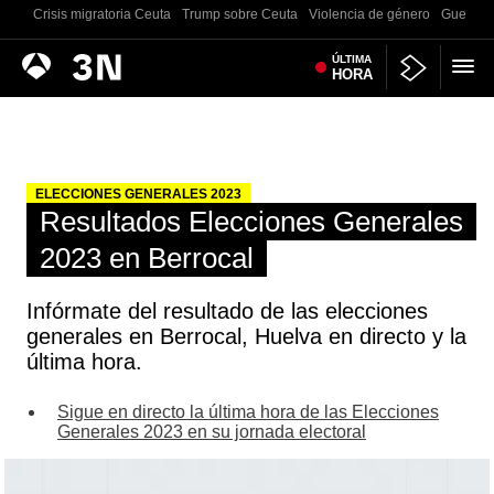
Crisis migratoria Ceuta
Trump sobre Ceuta
Violencia de género
Guerra U
Antena
ÚLTIMA
Noticias
HORA
3
ELECCIONES GENERALES 2023
Resultados Elecciones Generales
2023 en Berrocal
Infórmate del resultado de las elecciones
generales en Berrocal, Huelva en directo y la
última hora.
Sigue en directo la última hora de las Elecciones
Generales 2023 en su jornada electoral