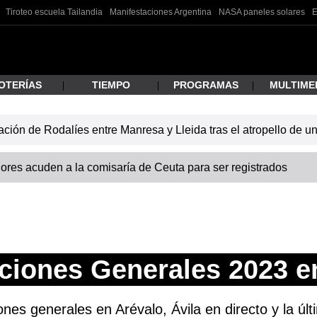
Tiroteo escuela Tailandia
Manifestaciones Argentina
NASA paneles solares
E
OTERÍAS
TIEMPO
PROGRAMAS
MULTIME
lación de Rodalíes entre Manresa y Lleida tras el atropello de 
 estás buscando?
res acuden a la comisaría de Ceuta para ser registrados
ciones Generales 2023 e
ar
ones generales en Arévalo, Ávila en directo y la últ