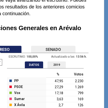
os resultados de los anteriores comicios
a continuación.
ciones Generales en Arévalo
RESO
SENADO
ESCRUTINIO:
100,00
%
Actualizado a las:
13:56 h.
DATOS
2019
%
Votos
PP
47,95
2.230
PSOE
27,29
1.269
Vox
17,18
799
Sumar
3,63
169
X Ávila
2,7
126