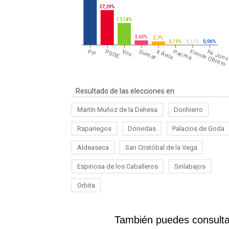
27,29%
17,18%
3,63%
2,7%
0,19%
0,15%
0,06%
PP
PSOE
Vox
Sumar
X Ávila
Pacma
Frente Obrero
Fe Jon
Resultado de las elecciones en
Martín Muñoz de la Dehesa
Donhierro
Rapariegos
Donvidas
Palacios de Goda
Aldeaseca
San Cristóbal de la Vega
Espinosa de los Caballeros
Sinlabajos
Orbita
También puedes consultar