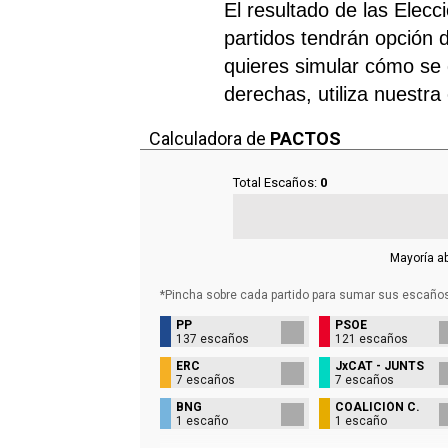
El resultado de las Elec
partidos tendrán opción d
quieres simular cómo se d
derechas, utiliza nuestra
Calculadora de
PACTOS
Total Escaños:
0
Mayoría a
*Pincha sobre cada partido para sumar sus
escaño
PP
PSOE
137 escaños
121 escaños
ERC
JxCAT - JUNTS
7 escaños
7 escaños
BNG
COALICIÓN C.
1 escaño
1 escaño