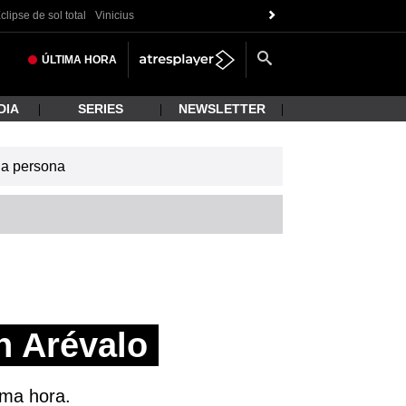
clipse de sol total
Vinicius
ÚLTIMA
HORA
DIA
SERIES
NEWSLETTER
una persona
n Arévalo
ima hora.