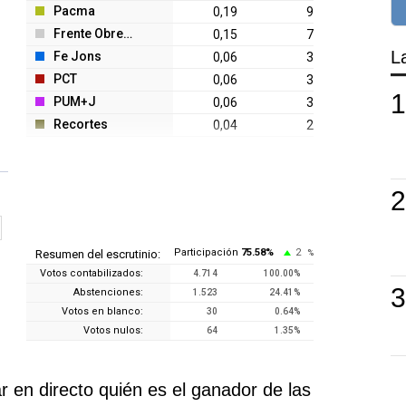
Pacma
0,19
9
Frente Obrero
0,15
7
L
Fe Jons
0,06
3
PCT
0,06
3
s
PUM+J
0,06
3
Recortes
0,04
2
Participación
75.58
%
2
Resumen del escrutinio:
%
Votos contabilizados:
4.714
100.00
%
Abstenciones:
1.523
24.41
%
Votos en blanco:
30
0.64
%
Votos nulos:
64
1.35
%
 en directo quién es el ganador de las