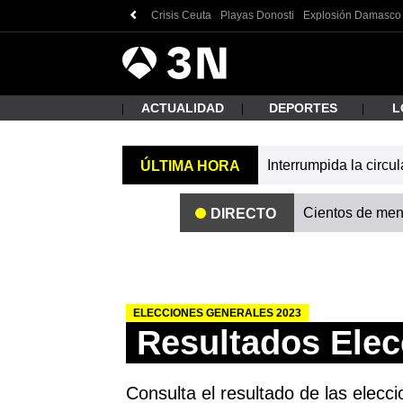
Crisis Ceuta
Playas Donosti
Explosión Damasco
Antena
Noticias
3
ACTUALIDAD
DEPORTES
L
Interrumpida la circu
ÚLTIMA HORA
¿Qué
Cientos de meno
DIRECTO
ELECCIONES GENERALES 2023
Resultados Elec
Busc
Consulta el resultado de las elecci