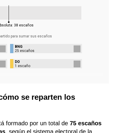
bsoluta:
38
escaños
partido para sumar sus
escaños
BNG
25 escaños
DO
1 escaño
 cómo se reparten los
tá formado por un total de
75 escaños
as
, según el sistema electoral de la