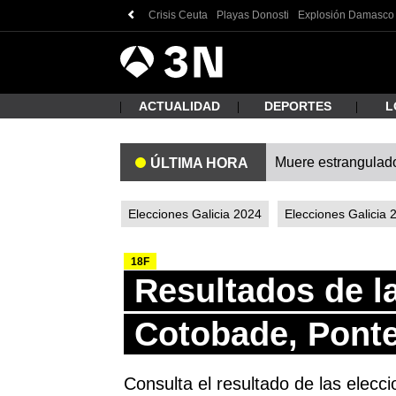
Crisis Ceuta
Playas Donosti
Explosión Damasco
Antena
Noticias
3
ACTUALIDAD
DEPORTES
L
Muere estrangulado
ÚLTIMA HORA
¿Qué
Elecciones Galicia 2024
Elecciones Galicia 
18F
Resultados de l
Cotobade, Pont
Busc
Consulta el resultado de las elecc