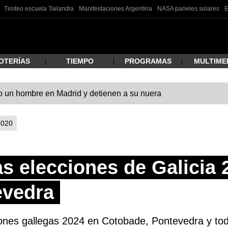
Tiroteo escuela Tailandia
Manifestaciones Argentina
NASA paneles solares
E
OTERÍAS
TIEMPO
PROGRAMAS
MULTIME
 un hombre en Madrid y detienen a su nuera
 estás buscando?
2020
as elecciones de Galicia 
evedra
ar
iones gallegas 2024 en Cotobade, Pontevedra y todo