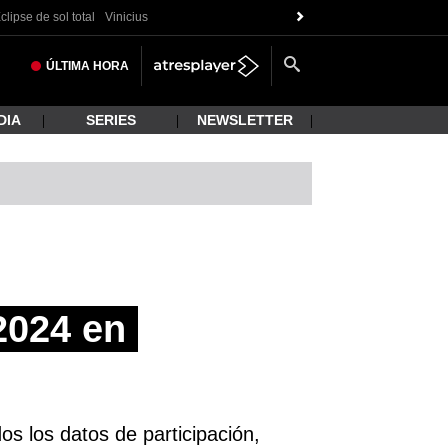
clipse de sol total
Vinicius
ÚLTIMA
HORA
DIA
SERIES
NEWSLETTER
2024 en
s los datos de participación,