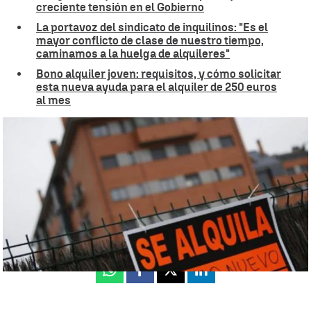
creciente tensión en el Gobierno
La portavoz del sindicato de inquilinos: "Es el
mayor conflicto de clase de nuestro tiempo,
caminamos a la huelga de alquileres"
Bono alquiler joven: requisitos, y cómo solicitar
esta nueva ayuda para el alquiler de 250 euros
al mes
Alquileres disparados |
EFE
Ángel Pinto
Publicado:
23 de octubre de 2024, 07:10
Whatsapp
Facebook
X
Linkedin