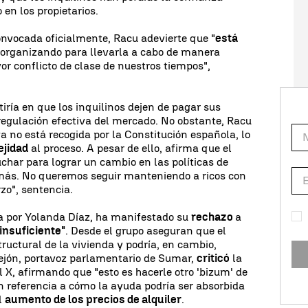
 en los propietarios.
onvocada oficialmente, Racu adevierte que "
está
 organizando para llevarla a cabo de manera
or conflicto de clase de nuestros tiempos",
iría en que los inquilinos dejen de pagar sus
regulación efectiva del mercado. No obstante, Racu
a no está recogida por la Constitución española, lo
ejidad
al proceso. A pesar de ello, afirma que el
char para lograr un cambio en las políticas de
más. No queremos seguir manteniendo a ricos con
zo", sentencia.
a por Yolanda Díaz, ha manifestado su
rechazo
a
insuficiente"
. Desde el grupo aseguran que el
ructural de la vivienda y podría, en cambio,
rejón, portavoz parlamentario de Sumar,
criticó
la
l X, afirmando que "esto es hacerle otro 'bizum' de
en referencia a cómo la ayuda podría ser absorbida
el
aumento de los precios de alquiler
.