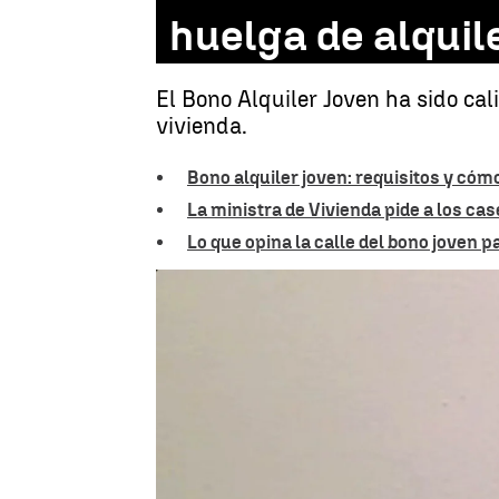
huelga de alquil
El Bono Alquiler Joven ha sido cal
vivienda.
Bono alquiler joven: requisitos y cómo
La ministra de Vivienda pide a los cas
Lo que opina la calle del bono joven p
La portavoz de la aso