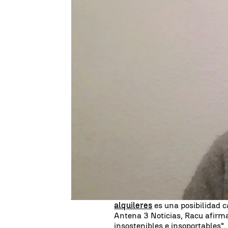
Ignacio Gutiérrez
Publicado:
15 de octubre de 2024, 09:32
La creciente
preocupación
por
sostenido de los precios del alq
nueva crisis interna.
Pedro Sá
convocatoria del Bono Social Jo
de los jóvenes en la búsqueda 
en el Consejo de Ministros par
discrepancias dentro del Ejecut
El
malestar social
sigue en au
representado por su portavoz 
alquileres
es una posibilidad 
Antena 3 Noticias, Racu afirma
insostenibles e insoportables",