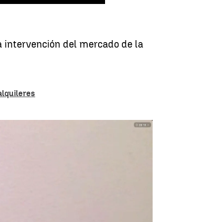
la intervención del mercado de la
alquileres
inamos a la huelga de alquileres" |
Antena 3 Noticias