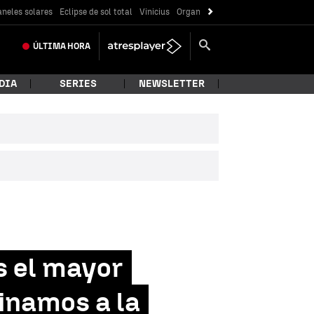
neles solares
Eclipse de sol total
Vinicius
Organización criminal
ÚLTIMA
HORA
DIA
SERIES
NEWSLETTER
Es el mayor
minamos a la