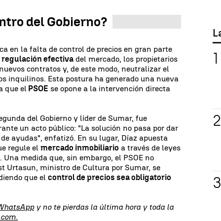
ntro del Gobierno?
L
a en la falta de control de precios en gran parte
a
regulación efectiva
del mercado, los propietarios
 nuevos contratos y, de este modo, neutralizar el
os inquilinos. Esta postura ha generado una nueva
a que el
PSOE
se opone a la intervención directa
egunda del Gobierno y líder de Sumar, fue
ante un acto público: "La solución no pasa por dar
 de ayudas", enfatizó. En su lugar, Díaz apuesta
ue regule el
mercado inmobiliario
a través de leyes
. Una medida que, sin embargo, el PSOE no
t Urtasun, ministro de Cultura por Sumar, se
idiendo que el
control de precios sea obligatorio
 WhatsApp
y no te pierdas la última hora y toda la
.com.