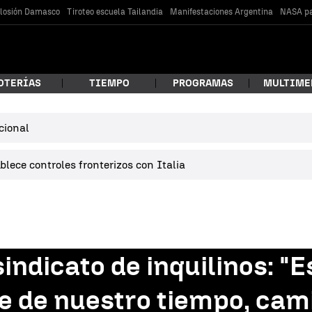
losión Damasco
Tiroteo escuela Tailandia
Manifestaciones Argentina
NASA pa
OTERÍAS
TIEMPO
PROGRAMAS
MULTIME
cional
 estás buscando?
lece controles fronterizos con Italia
indicato de inquilinos: "
car
se de nuestro tiempo, ca