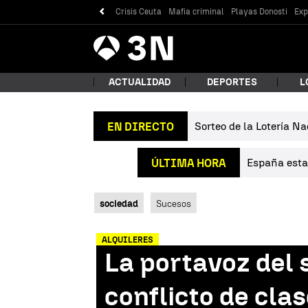
Crisis Ceuta
Mafia criminal
Playas Donosti
Exp
Antena
Noticias
3
ACTUALIDAD
DEPORTES
L
Sorteo de la Lotería Na
EN DIRECTO
¿Qué
España estab
ÚLTIMA HORA
sociedad
Sucesos
ALQUILERES
La portavoz del s
Bus
conflicto de cla