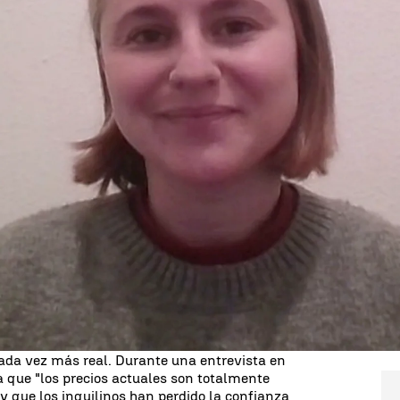
Whatsapp
Facebook
X
Linkedin
 el
acceso a la vivienda
, agravada por el
aumento
uiler, ha llevado a la coalición de Gobierno a una
nchez
anunció el pasado lunes una nueva
ven, con el objetivo de aliviar la carga económica
de alquiler. La medida será debatida este martes
a su aprobación, pero ya ha generado fuertes
ivo.
mento. El Sindicato de Inquilinos de Madrid,
Valeria Racu, ha señalado que una
huelga de
cada vez más real. Durante una entrevista en
 que "los precios actuales son totalmente
 y que los inquilinos han perdido la confianza