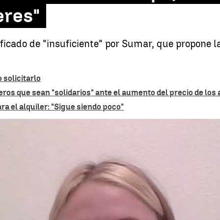
eres"
ificado de "insuficiente" por Sumar, que propone 
 solicitarlo
eros que sean "solidarios" ante el aumento del precio de los 
ara el alquiler: "Sigue siendo poco"
ciación de inquilinos: "Es el mayor conflicto de clase de nuestro tiempo, cam