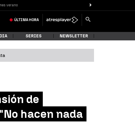
nes verano
ÚLTIMA
HORA
DIA
SERIES
NEWSLETTER
uta
nsión de
: "No hacen nada