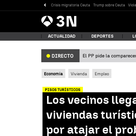
Crisis migratoria Ceuta
Trump sobre Ceuta
Viol
Antena
Noticias
3
ACTUALIDAD
DEPORTES
L
El PP pide la comparecen
DIRECTO
¿Qué
Economía
Vivienda
Empleo
PISOS TURÍSTICOS
Los vecinos lleg
viviendas turíst
por atajar el pr
Bus