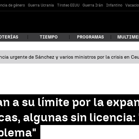
encia de género
Guerra Ucrania
Tiroteo EEUU
Guerra Irán
Infantino
Vacacio
OTERÍAS
TIEMPO
PROGRAMAS
MULTIME
cia urgente de Sánchez y varios ministros por la crisis en Ce
 estás buscando?
an a su límite por la expa
icas, algunas sin licencia
oblema"
car