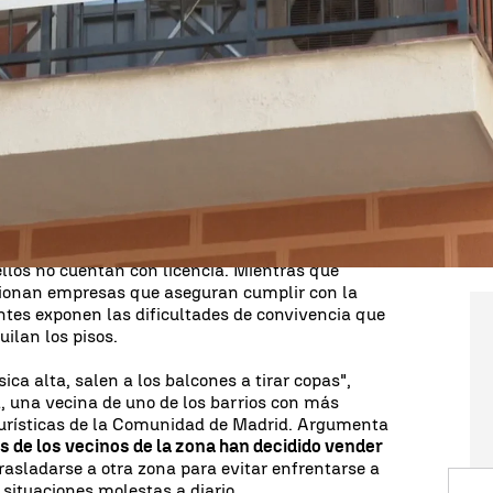
das turísticas en España
, situadas sobre todo en
un dieciséis por ciento más que el año pasado.
ana y Cataluña, son las comunidades autónomas
.
gales
to de la actividad de pisos turísticos y
piden su
llos no cuentan con licencia. Mientras que
stionan empresas que aseguran cumplir con la
tes exponen las dificultades de convivencia que
uilan los pisos.
sica alta, salen a los balcones a tirar copas",
 una vecina de uno de los barrios con más
turísticas de la Comunidad de Madrid. Argumenta
 de los vecinos de la zona han decidido vender
rasladarse a otra zona para evitar enfrentarse a
e situaciones molestas a diario.