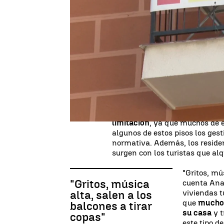
Hay un total de
306.136 vivien
zonas de costa, lo que supone 
Andalucía, Comunidad Valenci
con más viviendas de este tipo
Viviendas turísticas ile
Los vecinos denuncian el aumen
limitación
, ya que muchos de e
algunos de estos pisos los ge
normativa. Además, los residen
surgen con los turistas que alq
"Gritos, mú
"Gritos, música
cuenta Ana,
viviendas 
alta, salen a los
que
muchos
balcones a tirar
su casa
y t
copas"
este tipo d