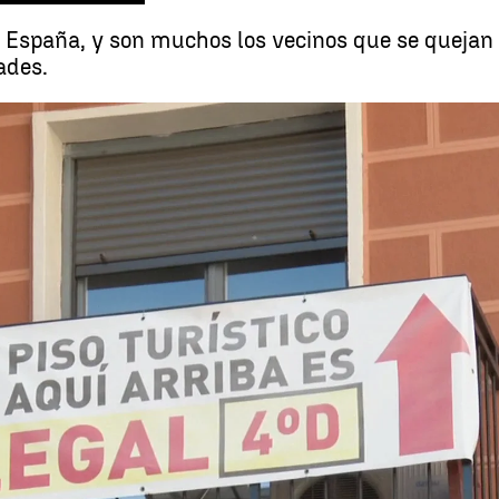
n España, y son muchos los vecinos que se quejan
ades.
Aumento d
Whatsapp
Facebook
X
Linkedin