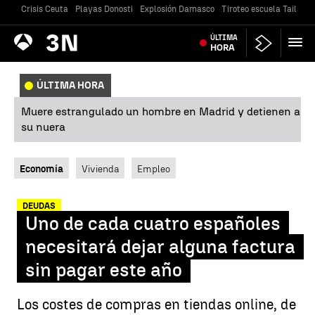
Crisis Ceuta
Playas Donosti
Explosión Damasco
Tiroteo escuela Tailandi
Antena
ÚLTIMA
Noticias
3
HORA
ÚLTIMA HORA
Muere estrangulado un hombre en Madrid y detienen a
su nuera
Economía
Vivienda
Empleo
DEUDAS
Uno de cada cuatro españoles
necesitará dejar alguna factura
sin pagar este año
Los costes de compras en tiendas online, de