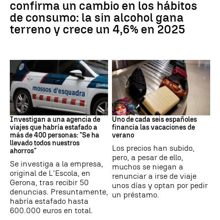
confirma un cambio en los hábitos
de consumo: la sin alcohol gana
terreno y crece un 4,6% en 2025
Estafa
Subida precios
Investigan a una agencia de
Uno de cada seis españoles
viajes que habría estafado a
financia las vacaciones de
más de 400 personas: "Se ha
verano
llevado todos nuestros
Los precios han subido,
ahorros"
pero, a pesar de ello,
Se investiga a la empresa,
muchos se niegan a
original de L'Escola, en
renunciar a irse de viaje
Gerona, tras recibir 50
unos días y optan por pedir
denuncias. Presuntamente,
un préstamo.
habría estafado hasta
600.000 euros en total.