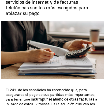
servicios de internet y de facturas
telefónicas son los más escogidos para
aplazar su pago.
El problema de las facturas impagadas |
Ana Párraga
Ana Párraga
Publicado:
18 de junio de 2023, 21:09
Whatsapp
Facebook
X
Linkedin
El 24% de los españoles ha reconocido que, para
asegurarse el pago de sus partidas más importantes,
va a tener que
incumplir el abono de otras facturas
a
lo largo de estos 12 meses. Es la solución que ven los