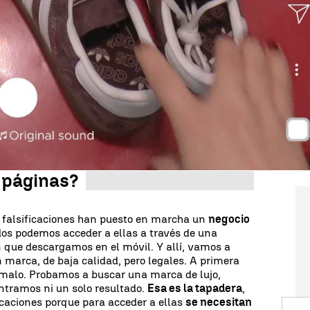
 en Tiktok y, en segundos, encontramos decenas
olsos de Chanel, de Louis Vuitton, deportivas de
odo tipo de
artículos de marcas de lujo
. Lo curioso
productos suelen ser (en su mayoría) chicas
res. Y aquí viene el truco:
no son originales, son
e forma fácil
a través de plataformas online
. Si
 del los vídeos en todos se repite la misma
l enlace?
 páginas?
 falsificaciones han puesto en marcha un
negocio
dos podemos acceder a ellas a través de una
 que descargamos en el móvil. Y allí, vamos a
 marca, de baja calidad, pero legales. A primera
 malo. Probamos a buscar una marca de lujo,
ntramos ni un solo resultado.
Esa es la tapadera
,
ificaciones porque para acceder a ellas
se necesitan