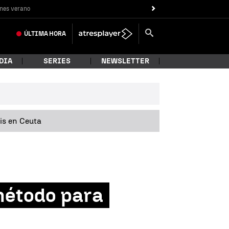
nes verano
ÚLTIMA
HORA
DIA
SERIES
NEWSLETTER
sis en Ceuta
método para