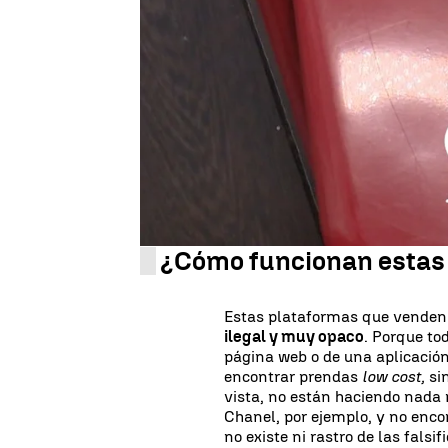
Basta con una búsqueda rápida
de vídeos donde nos enseñan
b
Balenciaga, gafas de Prada...
t
es que quienes muestran esos 
jóvenes, algunas de ellas meno
falsificaciones
que adquieren d
nos fijamos en los comentarios
pregunta:
¿me puedes pasar e
¿Cómo funcionan estas
Estas plataformas que venden
ilegal y muy opaco
. Porque to
página web o de una aplicación
encontrar prendas
low cost,
sin
vista, no están haciendo nada
Chanel, por ejemplo, y no enco
no existe ni rastro de las fals