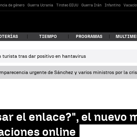
encia de género
Guerra Ucrania
Tiroteo EEUU
Guerra Irán
Infantino
Vacacio
OTERÍAS
TIEMPO
PROGRAMAS
MULTIME
turista tras dar positivo en hantavirus
 estás buscando?
omparecencia urgente de Sánchez y varios ministros por la cri
ar el enlace?", el nuevo 
car
aciones online