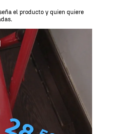
seña el producto y quien quiere
adas.
raude de las falsificaciones online |
Antena 3 Noticias