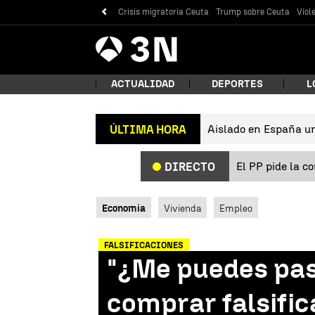
Crisis migratoria Ceuta
Trump sobre Ceuta
Viol
Antena
Noticias
3
ACTUALIDAD
DEPORTES
L
Aislado en España un 
ÚLTIMA HORA
¿Qué
El PP pide la c
DIRECTO
Economía
Vivienda
Empleo
FALSIFICACIONES
"¿Me puedes pas
Bus
comprar falsific