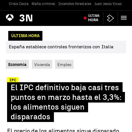
Crisis Ceuta
Mafia criminal
Incendios forestales
Juan Jesús Vivas
Vivi
Antena
ÚLTIMA
Noticias
3
HORA
ÚLTIMA HORA
España establece controles fronterizos con Italia
Economía
Vivienda
Empleo
IPC
El IPC definitivo baja casi tres
puntos en marzo hasta el 3,3%:
los alimentos siguen
disparados
El precio de los alimentos sigue disparado