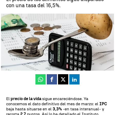
con una tasa del 16,5%.
El IPC definitivo baja casi tres puntos en marzo hasta el 3,3%: los
alimentos siguen disparados |
Pixabay
Luis Alcantud
Actualizado:
14 de abril de 2023, 15:32
Publicado:
14 de abril de 2023, 09:02
Whatsapp
Facebook
X
Linkedin
El
precio de la vida
sigue encareciéndose. Ya
conocemos el dato definitivo del mes de marzo: el
IPC
baja hasta situarse en el
3,3%
-en tasa interanual- y
recorta
2,7
puntos. Así lo ha detallado el Instituto