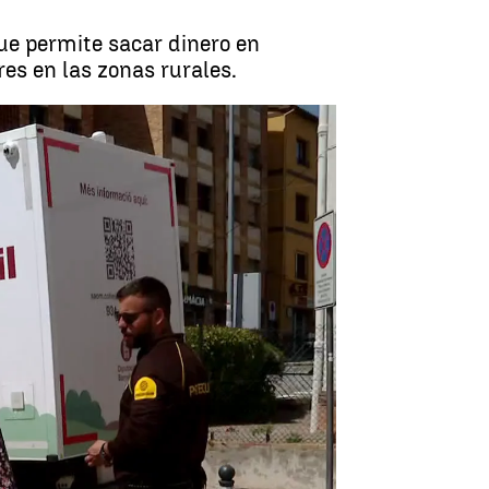
ue permite sacar dinero en
res en las zonas rurales.
s para las zonas más despobladas |
Antena 3 Noticias