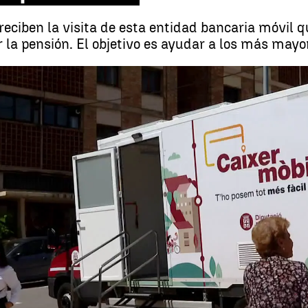
eciben la visita de esta entidad bancaria móvil q
 la pensión. El objetivo es ayudar a los más mayo
Furgoneta con cajero móvil, un banco sobre rueda
Whatsapp
Facebook
X
Linkedin
4