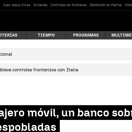
s
Juan Jesús Vivas
Vivienda
Controles en fronteras
Detención en Palma
Viol
OTERÍAS
TIEMPO
PROGRAMAS
MULTIME
cional
 estás buscando?
lece controles fronterizos con Italia
ajero móvil, un banco sob
car
espobladas