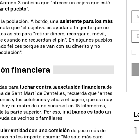
 Antena 3 noticias que "ofrecer un cajero que esté
ar el pueblo
".
 la población. A bordo, una
asistente para los más
eñala que "el objetivo es ayudar a la gente que no
s asiste para "retirar dinero, recargar el móvil,
 cuando no recuerdan el pin". En algunos pueblos
do felices porque se van con su dinerito y no
población".
ión financiera
edas para
luchar contra la exclusión financiera
de
a de Sant Martí de Centelles, recuerda que "antes
ones y los colchones y ahora el cajero, que es muy
 hay ni rastro de una sucursal en 15 kilómetros,
e la parte superior. Por eso,
ir al banco es todo un
L
yuda de vecinos o familiares.
uier entidad con una comisión
de poco más de 1
nos no les importa asumir: "Me sale más caro