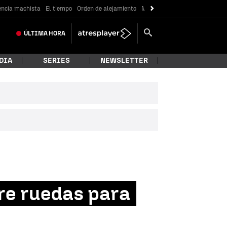
encia machista
El tiempo
Orden de alejamiento
Messi
ÚLTIMA
HORA
DIA
SERIES
NEWSLETTER
re ruedas para