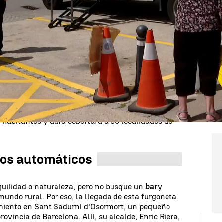
mente las zonas más despobladas del mundo rural.
 que son
entidades bancarias sobre ruedas
. En
abitantes deben recorren hasta 20 kilómetros para
or eso, desde la Diputación de Barcelona 'ha
uiere
facilitar todas las gestiones bancarias,
as hasta sacar dinero, puesto que en las
zonas
s cada vez más difícil.
nicipios. Pasará
una vez al mes
por las
habitantes y dará cobertura a 96 localidades de
ros automáticos
uilidad o naturaleza, pero no busque un
bar
y
mundo rural. Por eso, la llegada de esta furgoneta
imiento en Sant Sadurní d'Osormort, un pequeño
ovincia de Barcelona. Allí, su alcalde, Enric Riera,