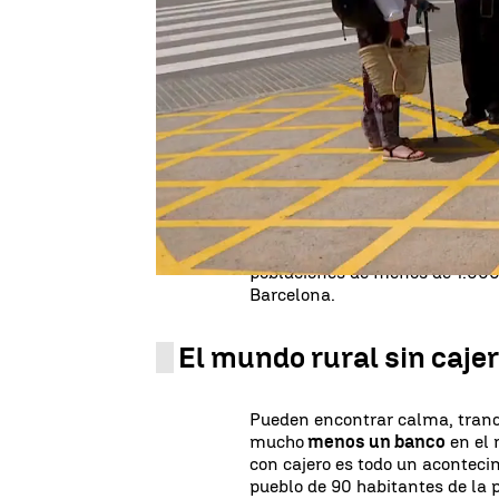
Una
furgoneta
recorre diaria
No vende ni pan, ni fruta, sino
muchos de estos pueblos sus h
llegar al banco más cercano. P
arrancado' este servicio que q
desde transferencias y consult
rurales
este acto tan sencillo e
El vehículo recorre más 100 mu
poblaciones de menos de 1.000 
Barcelona.
El mundo rural sin caje
Pueden encontrar calma, tranq
mucho
menos un banco
en el 
con cajero es todo un acontec
pueblo de 90 habitantes de la pr