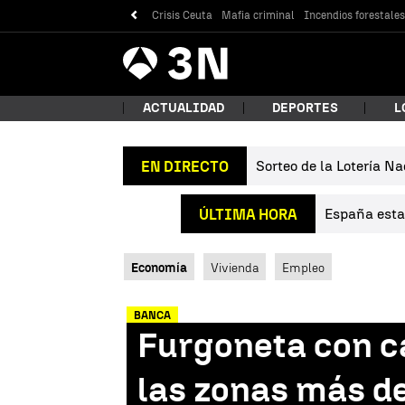
Crisis Ceuta
Mafia criminal
Incendios forestale
Antena
Noticias
3
ACTUALIDAD
DEPORTES
L
Sorteo de la Lotería Na
EN DIRECTO
¿Qué
España estab
ÚLTIMA HORA
Economía
Vivienda
Empleo
BANCA
Furgoneta con c
Bus
las zonas más d