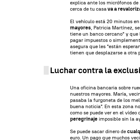
explica ante los micrófonos de
cerca de tu casa
va a revaloriz
El vehículo está 20 minutos en
mayores
, Patricia Martínez, s
tiene un banco cercano" y que le
pagar impuestos o simplemente
asegura que les "están esperan
tienen que desplazarse a otra 
Luchar contra la exclus
Una oficina bancaria sobre ru
nuestros mayores. María, vecin
pasaba la furgoneta de los mel
buena noticia". En esta zona no
como se puede ver en el vídeo d
peregrinaje
imposible sin la a
Se puede sacar dinero de
cualq
euro. Un pago que muchos veci