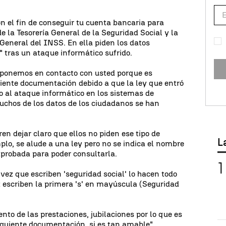
n el fin de conseguir tu cuenta bancaria para
de la Tesorería General de la Seguridad Social y la
 General del INSS. En ella piden los datos
" tras un ataque informático sufrido.
s ponemos en contacto con usted porque es
uiente documentación debido a que la ley que entró
o al ataque informático en los sistemas de
uchos de los datos de los ciudadanos se han
en dejar claro que ellos no piden ese tipo de
L
lo, se alude a una ley pero no se indica el nombre
 aprobada para poder consultarla.
vez que escriben 'seguridad social' lo hacen todo
 escriben la primera 's' en mayúscula (Seguridad
nto de las prestaciones, jubilaciones por lo que es
iguiente documentación, si es tan amable",