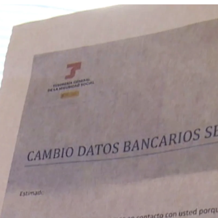
La estafa de la 
Whatsapp
Facebook
X
Linkedin
ue no son ellos quienes están enviado cartas a las
esto cambio de datos bancarios
. Y avisan: "los