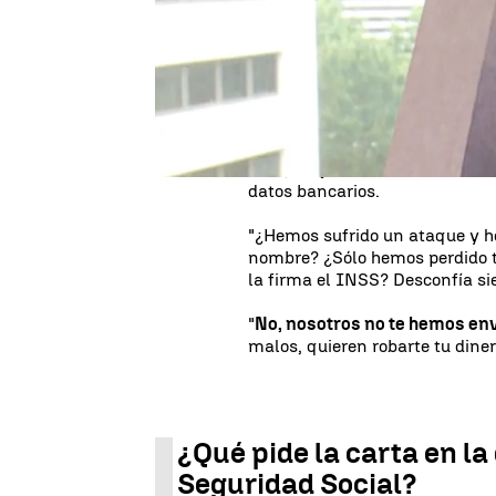
malos, quieren robarte tu diner
y no dar los datos bancarios qu
La Tesorería General de la Segu
organismo nunca va a pedir da
colaborar si alguna persona re
sospechoso: "Si dudas, dínoslo 
caso, los jubilados sean estaf
datos bancarios.
"¿Hemos sufrido un ataque y he
nombre? ¿Sólo hemos perdido t
la firma el INSS? Desconfía s
"
No, nosotros no te hemos envi
malos, quieren robarte tu dinero
¿Qué pide la carta en la
Seguridad Social?