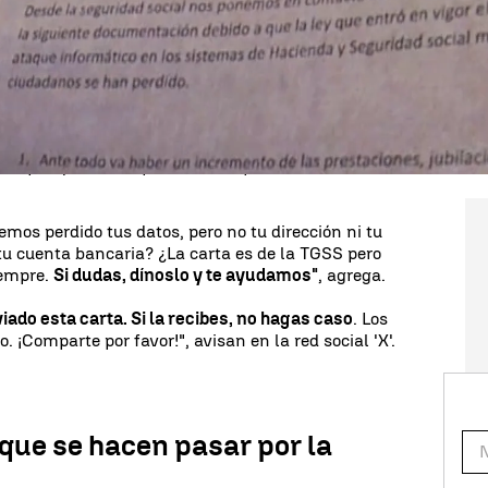
o". Además, aconsejan ignorar la carta si se recibe
e solicitan.
ridad Social (TGSS) quiere dejar claro que el
tos sensibles. Además, se muestran a favor de
cibe una carta, correo electrónico o SMS
y te ayudamos". Así quieren evitar que, en este
ados por quienes le piden dinero por un cambio de
mos perdido tus datos, pero no tu dirección ni tu
u cuenta bancaria? ¿La carta es de la TGSS pero
iempre.
Si dudas, dínoslo y te ayudamos"
, agrega.
ado esta carta. Si la recibes, no hagas caso
. Los
. ¡Comparte por favor!", avisan en la red social 'X'.
 que se hacen pasar por la