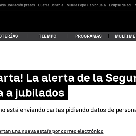
ido liberación presos
Guerra Ucrania
Muere Pepe Habichuela
Eclipse de sol
OTERÍAS
TIEMPO
PROGRAMAS
MULTIME
 estás buscando?
arta! La alerta de la Segu
 a jubilados
o está enviando cartas pidiendo datos de persona
car
lertan una nueva estafa por correo electrónico