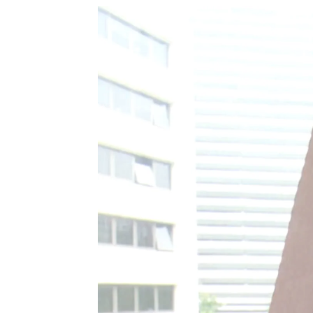
Rosario Miñano
Actualizado:
04 de octubre de 2024, 15:29
Publicado:
23 de septiembre de 2024, 12:08
La
Seguridad Social
avisa de q
personas jubiladas por un
supu