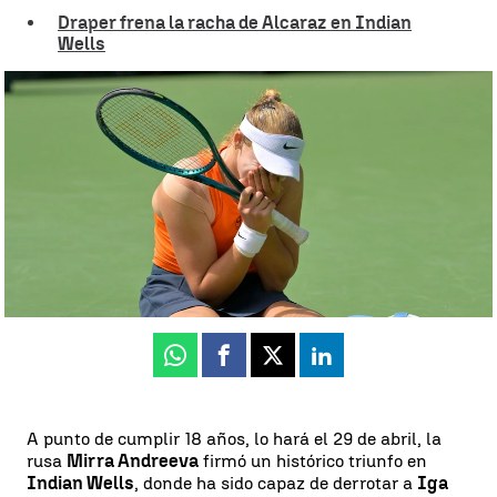
Draper frena la racha de Alcaraz en Indian
Wells
La tenista rusa Mirra Andreeva hace historia en en Indian Wells |
Reuters
Guillermo F. Lascoiti
Publicado:
17 de marzo de 2025, 09:11
Whatsapp
Facebook
X
Linkedin
A punto de cumplir 18 años, lo hará el 29 de abril, la
rusa
Mirra Andreeva
firmó un histórico triunfo en
Indian Wells
, donde ha sido capaz de derrotar a
Iga