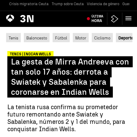
Crisis migratoria Ceuta
Trump sobre Ceuta
Violencia de género
Guerra U
Antena
ÚLTIMA
Noticias
3
HORA
Tenis
Baloncesto
Fútbol
Motor
Ciclismo
Deportes
TENIS | INDIAN WELLS
La gesta de Mirra Andreeva con
tan solo 17 años: derrota a
Swiatek y Sabalenka para
coronarse en Indian Wells
La tenista rusa confirma su prometedor
futuro remontando ante Swiatek y
Sabalenka, números 2 y 1 del mundo, para
conquistar Indian Wells.