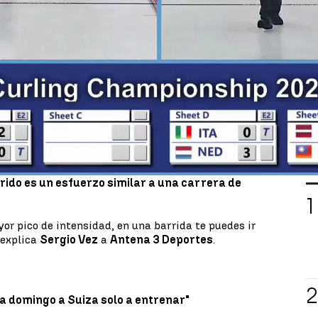
spañoles
el curling
es un deporte completamente
a este deporte, que se cree nació en Escocia en la
seguido y practicado.
 equipo español se colgará
un histórica medalla
de curling
celebrado en Canadá hace cuatro años.
Sergio Vez y Mikel Unanue firmaron el mayor éxito
este deporte.
L
 un deporte poco exigente, pero nada más lejos de
rido es un esfuerzo similar a una carrera de
or pico de intensidad, en una barrida te puedes ir
 explica
Sergio Vez
a
Antena 3 Deportes
.
a domingo a Suiza solo a entrenar"