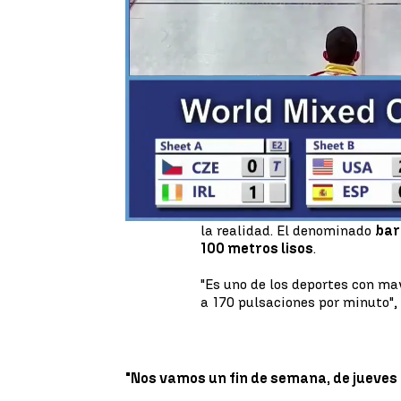
Para la inmensa mayoría de e
desconocido. Y es que en Españ
Baja Edad Media, es muy poco 
Pero eso no ha impedido que el
de plata en el Mundial mixto 
Oihane y Leire Otaegi junto a 
hasta la fecha para España en 
Lo cierto es que puede parecer
la realidad. El denominado
bar
100 metros lisos
.
"Es uno de los deportes con may
a 170 pulsaciones por minuto",
"Nos vamos un fin de semana, de jueves 