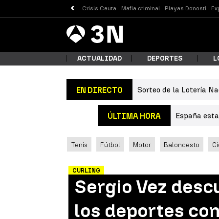
Crisis Ceuta
Mafia criminal
Playas Donosti
Ex
Antena
Noticias
3
ACTUALIDAD
DEPORTES
L
Sorteo de la Lotería Na
EN DIRECTO
¿Qué
España estab
ÚLTIMA HORA
Tenis
Fútbol
Motor
Baloncesto
Ci
CURLING
Sergio Vez descu
Busc
los deportes co