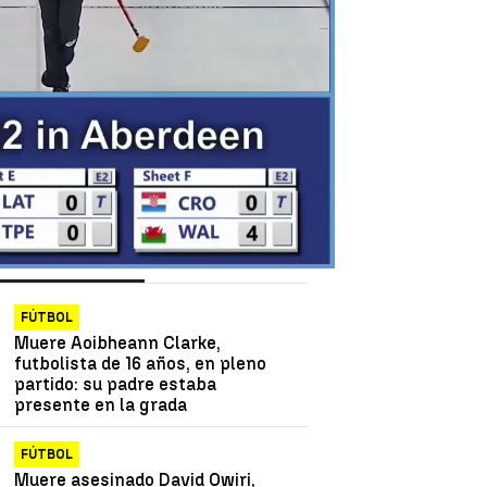
as más vistas
Lo último
FÚTBOL
Muere Aoibheann Clarke,
futbolista de 16 años, en pleno
partido: su padre estaba
presente en la grada
FÚTBOL
Muere asesinado David Owiri,