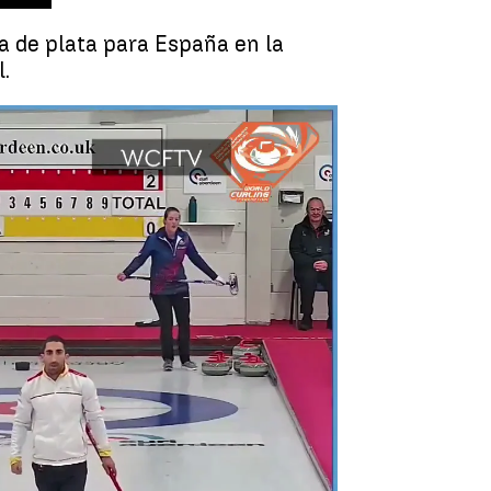
la de plata para España en la
.
 una carrera de 100 metros lisos |
Joaquín Albareda