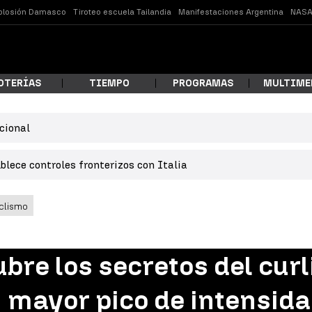
plosión Damasco
Tiroteo escuela Tailandia
Manifestaciones Argentina
NASA
OTERÍAS
TIEMPO
PROGRAMAS
MULTIME
cional
 estás buscando?
lece controles fronterizos con Italia
clismo
bre los secretos del curl
ar
n mayor pico de intensida