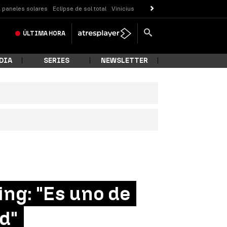
 paneles solares
Eclipse de sol total
Vinicius
ÚLTIMA
HORA
DIA
SERIES
NEWSLETTER
ing: "Es uno de
d"