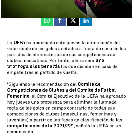
Actualizado:
24 de junio de 2021, 17:49
Publicado:
24 de junio de 2021, 16:12
Whatsapp
Facebook
X
Linkedin
La
UEFA
ha anunciado este jueves la eliminación del
valor doble de los goles anotados a fuera de casa en los
partidos de eliminatorias de sus competiciones de
clubes masculinas. Por tanto, ahora será
una
prórroga o los penaltis
los que decidan en caso de
empate tras el partido de vuelta.
"Siguiendo la recomendación del
Comité de
Competiciones de Clubes y del Comité de Fútbol
Femenino
, el Comité Ejecutivo de la UEFA ha aprobado
hoy jueves una propuesta para eliminar la llamada
regla de los goles en campo contrario de todas sus
competiciones de clubes (masculinas, femeninas y
juveniles) a partir de las fases de clasificación de las
competiciones de la 2021/22
", señaló la UEFA en un
comunicado.