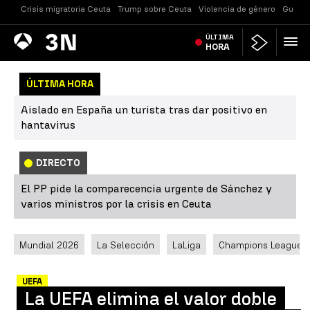
Crisis migratoria Ceuta
Trump sobre Ceuta
Violencia de género
Guerra
Antena
ÚLTIMA
Noticias
3
HORA
ÚLTIMA HORA
Aislado en España un turista tras dar positivo en
hantavirus
DIRECTO
El PP pide la comparecencia urgente de Sánchez y
varios ministros por la crisis en Ceuta
Mundial 2026
La Selección
LaLiga
Champions League
UEFA
La UEFA elimina el valor doble